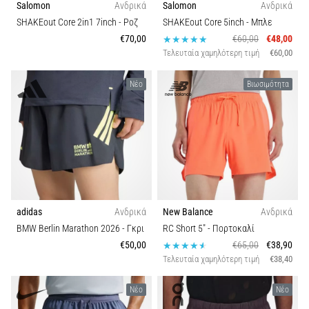
την
Salomon
Ανδρικά
Salomon
Ανδρικά
ευκιννησία
SHAKEout Core 2in1 7inch
- Ροζ
SHAKEout Core 5inch
- Μπλε
και
€70,00
€60,00
€48,00
τις
Τελευταία χαμηλότερη τιμή
€60,00
αλλαγές
κατεύθυνσης.
Νέο
Βιωσιμότητα
Πώς
εκτελείται
σωστά,
…
6. 8. 2026
•
29 λεπτά ανάγνωσης
adidas
Ανδρικά
New Balance
Ανδρικά
BMW Berlin Marathon 2026
- Γκρι
RC Short 5"
- Πορτοκαλί
Γόνατο
€50,00
€65,00
€38,90
του
Τελευταία χαμηλότερη τιμή
€38,40
Δρομέα:
Αίτια,
Νέο
Νέο
Αντιμετώπιση