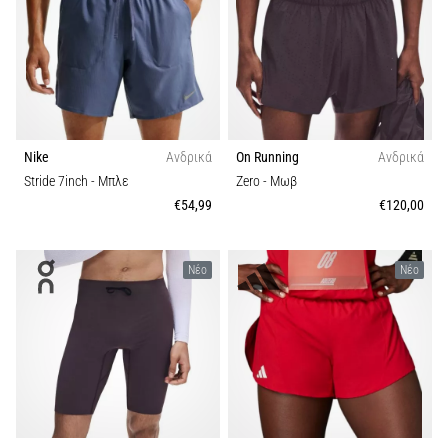
και
Πρόληψη
Το
γόνατο
του
δρομέα
(runner's
Nike
Ανδρικά
On Running
Ανδρικά
knee),
Stride 7inch
- Μπλε
Zero
- Μωβ
γνωστό
€54,99
€120,00
και
ως
σύνδρομο
Νέο
Νέο
λαγονοκνημιαίας
ταινίας
(ITBS),
είναι
ένα
πολύ
συχνό…