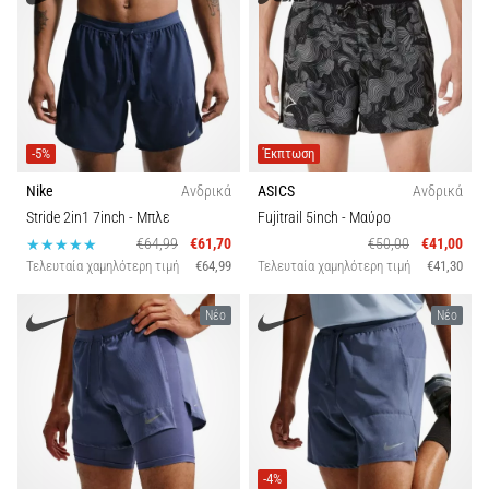
-5%
Έκπτωση
Nike
Ανδρικά
ASICS
Ανδρικά
Stride 2in1 7inch
- Μπλε
Fujitrail 5inch
- Μαύρο
€64,99
€61,70
€50,00
€41,00
Τελευταία χαμηλότερη τιμή
€64,99
Τελευταία χαμηλότερη τιμή
€41,30
Νέο
Νέο
-4%