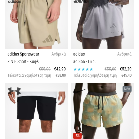
adidas Sportswear
Ανδρικά
adidas
Ανδρικά
Z.N.E Short
- Καφέ
adi365
- Γκρι
€55,00
€42,90
€55,00
€52,20
Τελευταία χαμηλότερη τιμή
€38,80
Τελευταία χαμηλότερη τιμή
€45,40
Νέο
-5%