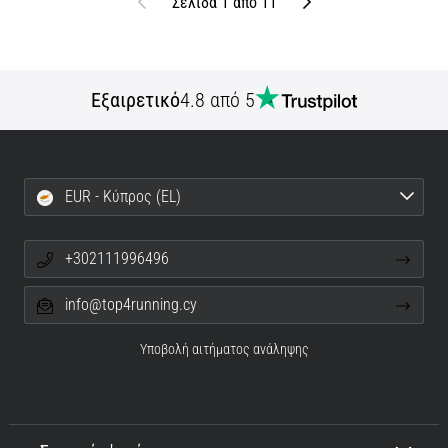
Προηγούμενο
Επόμενο
Σελίδα 1 από 11
Εξαιρετικό
4.8 από 5
EUR - Κύπρος (EL)
+302111996496
info@top4running.cy
Υποβολή αιτήματος ανάληψης