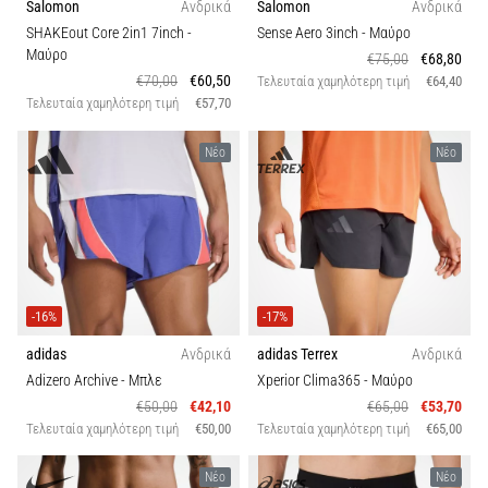
Salomon
Ανδρικά
Salomon
Ανδρικά
SHAKEout Core 2in1 7inch
-
Sense Aero 3inch
- Μαύρο
Μαύρο
€75,00
€68,80
€70,00
€60,50
Τελευταία χαμηλότερη τιμή
€64,40
Τελευταία χαμηλότερη τιμή
€57,70
Νέο
Νέο
-16%
-17%
adidas
Ανδρικά
adidas Terrex
Ανδρικά
Adizero Archive
- Μπλε
Xperior Clima365
- Μαύρο
€50,00
€42,10
€65,00
€53,70
Τελευταία χαμηλότερη τιμή
€50,00
Τελευταία χαμηλότερη τιμή
€65,00
Νέο
Νέο