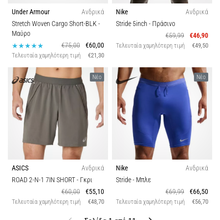
Under Armour
Ανδρικά
Nike
Ανδρικά
Stretch Woven Cargo Short-BLK
-
Stride 5inch
- Πράσινο
Μαύρο
€59,99
€46,90
€75,00
€60,00
Τελευταία χαμηλότερη τιμή
€49,50
Τελευταία χαμηλότερη τιμή
€21,30
Νέο
Νέο
ASICS
Ανδρικά
Nike
Ανδρικά
ROAD 2-N-1 7IN SHORT
- Γκρι
Stride
- Μπλε
€60,00
€55,10
€69,99
€66,50
Τελευταία χαμηλότερη τιμή
€48,70
Τελευταία χαμηλότερη τιμή
€56,70