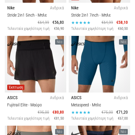
Nike
Ανδρικά
Nike
Ανδρικά
Stride 2in1 5inch
- Μπλε
Stride 2in1 7inch
- Μπλε
€64,99
€56,80
€64,99
€58,10
Τελευταία χαμηλότερη τιμή
€56,90
Τελευταία χαμηλότερη τιμή
€60,50
Νέο
Νέο
Έκπτωση
ASICS
Ανδρικά
ASICS
Ανδρικά
Fujitrail Elite
- Μαύρο
Metaspeed
- Μπλε
€95,00
€80,80
€75,00
€71,20
Τελευταία χαμηλότερη τιμή
€81,50
Τελευταία χαμηλότερη τιμή
€67,00
Νέο
Νέο