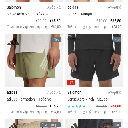
Salomon
Ανδρικά
adidas
Ανδρικά
Sense Aero 5inch
- Κόκκινο
adi365
- Μαύρο
€80,00
€65,60
€40,00
€36,50
Τελευταία χαμηλότερη τιμή
€64,00
Τελευταία χαμηλότερη τιμή
€33,70
Νέο
Νέο
-5%
adidas
Ανδρικά
Salomon
Ανδρικά
adi365 Formotion
- Πράσινο
Sense Aero 7inch
- Μαύρο
€40,00
€36,70
€80,00
€64,00
Τελευταία χαμηλότερη τιμή
€34,60
Τελευταία χαμηλότερη τιμή
€67,30
Βιωσιμότητα
Νέο