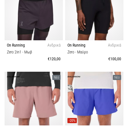
Λειτουργία
Shuttle
run
Βιωσιμότητα
και
beep
test:
Τι
On Running
Ανδρικά
On Running
Ανδρικά
είναι
Zero 2in1
- Μωβ
Zero
- Μαύρο
και
€120,00
€100,00
πώς
εκτελούνται;
Νέο
Νέο
Στην
πράξη,
το
shuttle
run
δοκιμάζει
την
-20%
ταχύτητα,