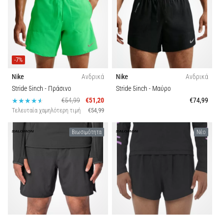
-7%
Nike
Ανδρικά
Nike
Ανδρικά
Stride 5inch
- Πράσινο
Stride 5inch
- Μαύρο
€54,99
€51,20
€74,99
Τελευταία χαμηλότερη τιμή
€54,99
Βιωσιμότητα
Νέο