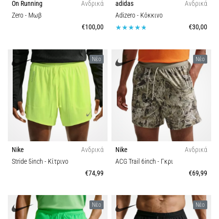
On Running
Ανδρικά
adidas
Ανδρικά
Zero
- Μωβ
Adizero
- Κόκκινο
Εμφάνιση
€100,00
€30,00
όλων
των
άρθρων
Νέο
Νέο
Nike
Ανδρικά
Nike
Ανδρικά
Stride 5inch
- Κίτρινο
ACG Trail 6inch
- Γκρι
€74,99
€69,99
Νέο
Νέο