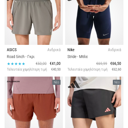
ASICS
Ανδρικά
Nike
Ανδρικά
Road 5inch
- Γκρι
Stride
- Μπλε
€50,00
€41,00
€69,99
€66,50
Τελευταία χαμηλότερη τιμή
€40,50
Τελευταία χαμηλότερη τιμή
€62,60
Νέο
Νέο