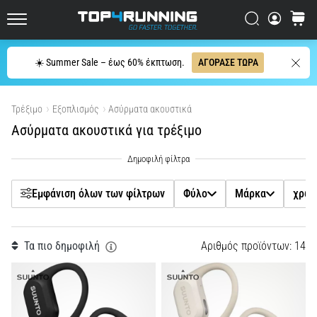
μπορεί
Filtr
Αναζήτηση
καλάθι
να
Top4Running.cy
συνοψιστεί
σε
Αναζήτηση
☀️ Summer Sale – έως 60% έκπτωση.
ΑΓΟΡΑΣΕ ΤΩΡΑ
μία
Φύλο
μόνο
Εμφάνιση προϊόντων
πρόταση:
Τρέξιμο
Εξοπλισμός
Ασύρματα ακουστικά
Μάρκα
Πονάει,
Ασύρματα ακουστικά για τρέξιμο
αλλά
αξίζει
χρώμα
τον
κόπο!
Εμφάνιση όλων των φίλτρων
Φύλο
Μάρκα
χρώ
Ποια
Τιμή
οφέλη
προσφέρει,
Μέγεθος
…
Τα πιο δημοφιλή
Αριθµός προϊόντων: 14
Λειτουργία
7. 8. 2026
•
23 λεπτά ανάγνωσης