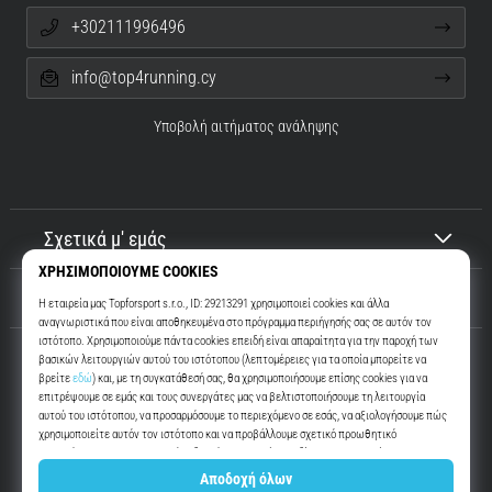
+302111996496
info@top4running.cy
Υποβολή αιτήματος ανάληψης
Σχετικά μ' εμάς
Εξυπηρέτηση πελατών
Top4Running.cy
Περισσότερα από 16 χρόνια σας παρακινούμε να βγείτε έξω και να
τρέξετε. Πιο γρήγορα. Μαζί μας. Κάθε μέρα.