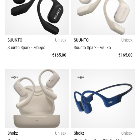
Μοντέλο
Shuttle
run
και
beep
test:
SUUNTO
Unisex
SUUNTO
Unisex
Τι
Suunto Spark
- Μαύρο
Suunto Spark
- Λευκό
είναι
€165,00
€165,00
και
πώς
εκτελούνται;
Στην
πράξη,
το
shuttle
run
δοκιμάζει
την
Shokz
Unisex
Shokz
Unisex
ταχύτητα,