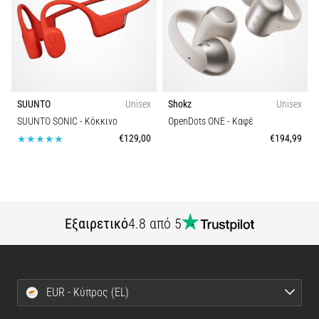
SUUNTO
Unisex
Shokz
Unisex
SUUNTO SONIC
- Κόκκινο
OpenDots ONE
- Καφέ
€129,00
€194,99
Εξαιρετικό
4.8 από 5
EUR - Κύπρος (EL)