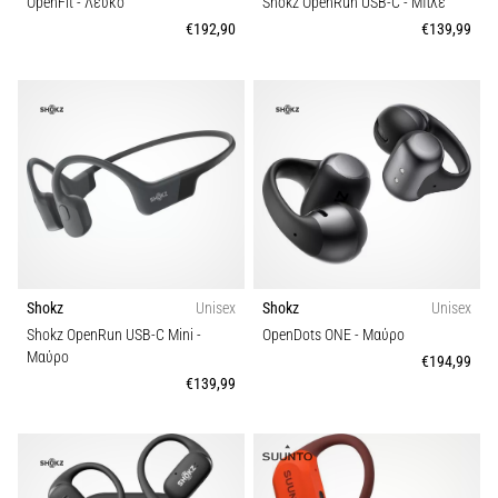
OpenFit
- Λευκό
Shokz OpenRun USB-C
- Μπλε
την
ευκιννησία
€192,90
€139,99
και
τις
αλλαγές
κατεύθυνσης.
Πώς
εκτελείται
σωστά,
…
6. 8. 2026
Shokz
Unisex
Shokz
Unisex
•
Shokz OpenRun USB-C Mini
-
OpenDots ONE
- Μαύρο
29 λεπτά ανάγνωσης
Μαύρο
€194,99
Γόνατο
€139,99
του
Δρομέα:
Αίτια,
Αντιμετώπιση