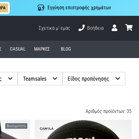
Εγγύηση επιστροφής χρημάτων
ΩΡΑ
Σχετικά μ' εμάς
Βοήθεια
Χρήστης
καλάθι
Σ
CASUAL
ΜΆΡΚΕΣ
BLOG
ς
Teamsales
Είδος προπόνησης
Αριθµός προϊόντων: 35
Βιωσιμότητα