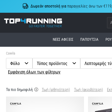
Δωρεάν αποστολή για
παραγγελίες άνω των €119
Top4Running.cy
ΝΈΕΣ ΑΦΊΞΕΙΣ
ΠΑΠΟΎΤΣΙΑ
ΡΟΎ
Cawila
Φύλο
Τύπος προϊόντος
Λεπτομερής τύ
Εμφάνιση όλων των φίλτρων
Τα πιο δημοφιλή
Τιμή (φθηνότερη)
Τιμή (ακριβότερη)
Εκ