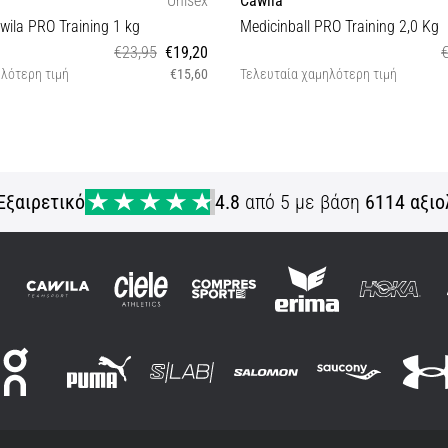
wila PRO Training 1 kg
Medicinball PRO Training 2,0 Kg
€23,95
€19,20
λότερη τιμή
€15,60
Τελευταία χαμηλότερη τιμή
OS
OS
Εξαιρετικό
4.8
από 5 με βάση
6114 αξιο