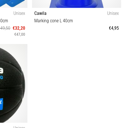
Unisex
Cawila
Unisex
 40cm
Marking cone L 40cm
€49,50
€32,20
€4,95
€47,00
OS
Unisex