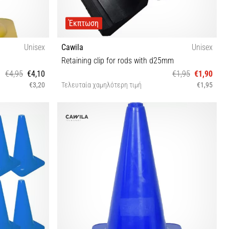
Έκπτωση
Unisex
Cawila
Unisex
Retaining clip for rods with d25mm
€4,95
€4,10
€1,95
€1,90
€3,20
Τελευταία χαμηλότερη τιμή
€1,95
OS