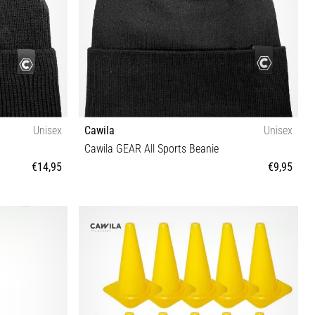
Unisex
Cawila
Unisex
Cawila GEAR All Sports Beanie
€14,95
€9,95
One size