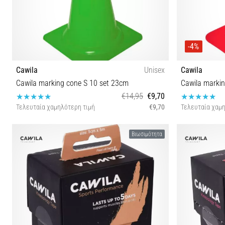
-4%
Cawila
Unisex
Cawila
Cawila marking cone S 10 set 23cm
Cawila marki
€14,95
€9,70
Τελευταία χαμηλότερη τιμή
€9,70
Τελευταία χαμη
OS
Βιωσιμότητα