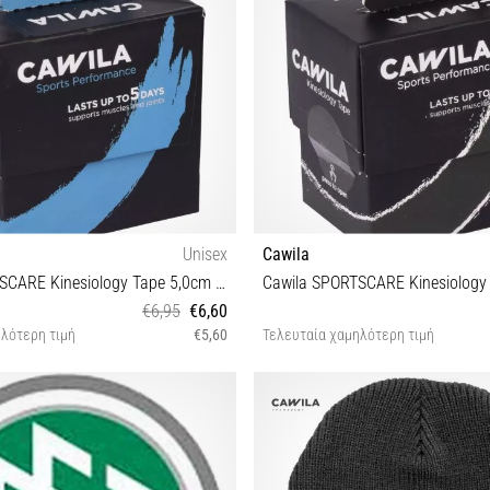
Unisex
Cawila
Cawila SPORTSCARE Kinesiology Tape 5,0cm x 5m |
€6,95
€6,60
λότερη τιμή
€5,60
Τελευταία χαμηλότερη τιμή
One size
One size