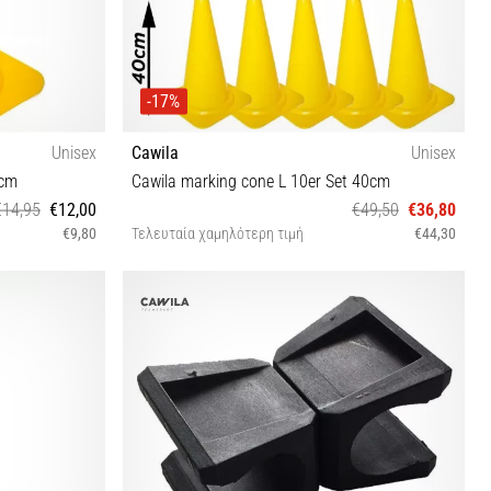
-17%
Unisex
Cawila
Unisex
3cm
Cawila marking cone L 10er Set 40cm
€14,95
€12,00
€49,50
€36,80
€9,80
Τελευταία χαμηλότερη τιμή
€44,30
OS