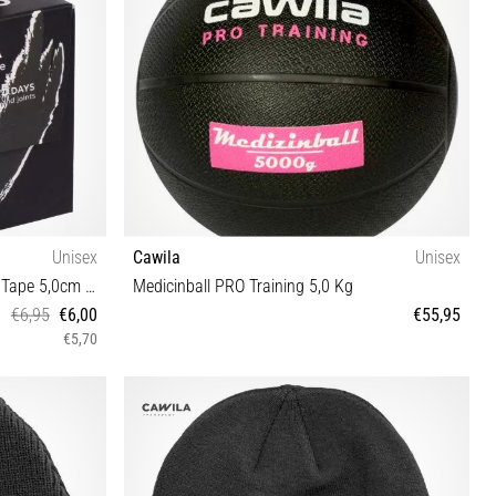
Unisex
Cawila
Unisex
Cawila SPORTSCARE Kinesiology Tape 5,0cm x 5m |
Medicinball PRO Training 5,0 Kg
€6,95
€6,00
€55,95
€5,70
OS