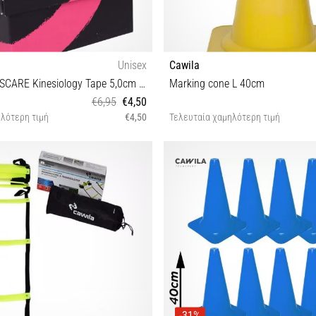
Unisex
Cawila
Cawila SPORTSCARE Kinesiology Tape 5,0cm x 5m |
Marking cone L 40cm
€6,95
€4,50
λότερη τιμή
€4,50
Τελευταία χαμηλότερη τιμή
One size
OS
-31%