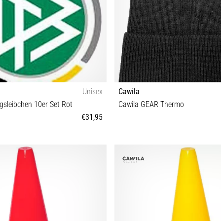
Unisex
Cawila
ngsleibchen 10er Set Rot
Cawila GEAR Thermo
€31,95
OS
One size