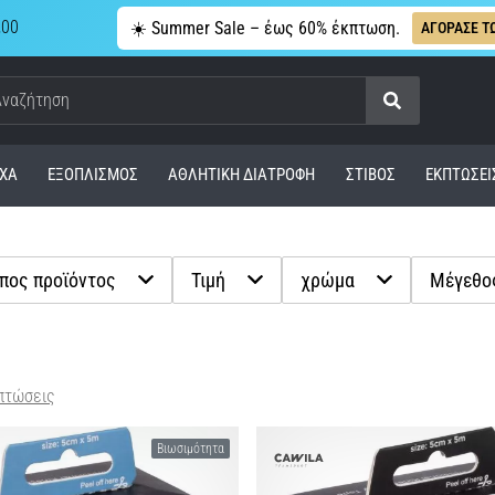
,00
☀️ Summer Sale – έως 60% έκπτωση.
ΑΓΟΡΑΣΕ Τ
Αναζήτηση
ΧΑ
ΕΞΟΠΛΙΣΜΌΣ
ΑΘΛΗΤΙΚΉ ΔΙΑΤΡΟΦΉ
ΣΤΊΒΟΣ
ΕΚΠΤΩΣΕΙ
πος προϊόντος
Τιμή
χρώμα
Μέγεθο
πτώσεις
Βιωσιμότητα