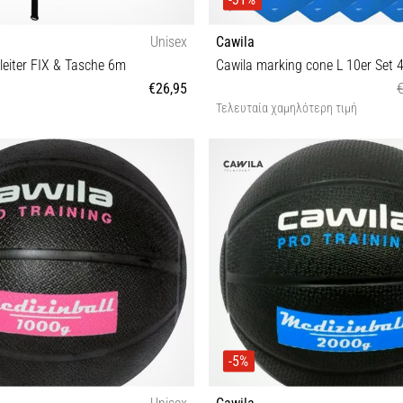
Unisex
Cawila
leiter FIX & Tasche 6m
Cawila marking cone L 10er Set
€26,95
Τελευταία χαμηλότερη τιμή
OS
OS
-5%
Unisex
Cawila