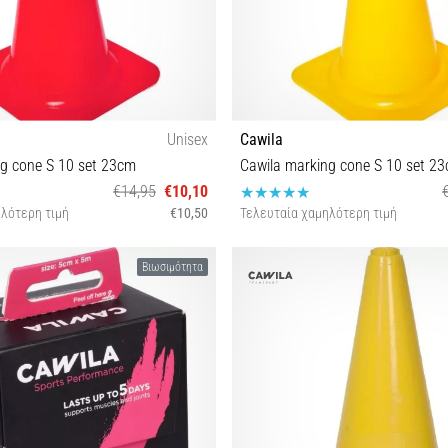
Unisex
Cawila
ng cone S 10 set 23cm
Cawila marking cone S 10 set 2
€14,95
€10,10
λότερη τιμή
€10,50
Τελευταία χαμηλότερη τιμή
OS
OS
Βιωσιμότητα