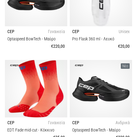
και
Πρόληψη
Το
γόνατο
CEP
Γυναικεία
CEP
Unisex
του
Optaspeed BowTech
- Μαύρο
Pro Flask 360 ml
- Λευκό
δρομέα
(runner's
€220,00
€20,00
knee),
γνωστό
και
Νέο
ως
σύνδρομο
λαγονοκνημιαίας
ταινίας
(ITBS),
είναι
ένα
πολύ
CEP
Γυναικεία
CEP
Ανδρικά
συχνό…
EDT. Fade mid-cut
- Κόκκινο
Optaspeed BowTech
- Μαύρο