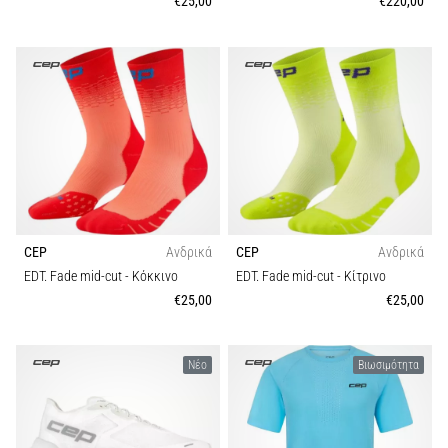
€25,00
€220,00
Εμφάνιση
όλων
των
άρθρων
CEP
Ανδρικά
CEP
Ανδρικά
EDT. Fade mid-cut
- Κόκκινο
EDT. Fade mid-cut
- Κίτρινο
€25,00
€25,00
Νέο
Βιωσιμότητα