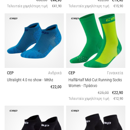
€60,00
€44,90
€22,00
€19,90
Τελευταία χαμηλότερη τιμή
€41,90
Τελευταία χαμηλότερη τιμή
€15,90
CEP
Ανδρικά
CEP
Γυναικεία
Ultralight 4.0 no show
- Μπλε
Half&Half Mid-Cut Running Socks
Women
- Πράσινο
€22,00
€25,00
€22,90
Τελευταία χαμηλότερη τιμή
€12,90