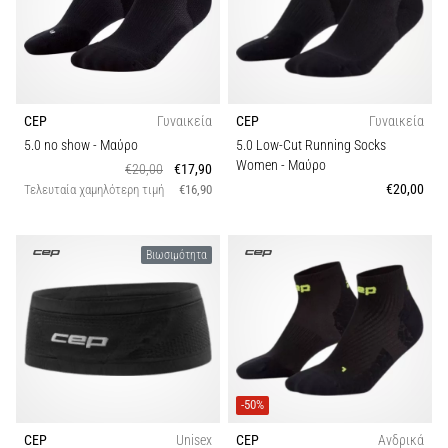
CEP
Γυναικεία
CEP
Γυναικεία
5.0 no show
- Μαύρο
5.0 Low-Cut Running Socks
Women
- Μαύρο
€20,00
€17,90
€20,00
Τελευταία χαμηλότερη τιμή
€16,90
Βιωσιμότητα
-50%
CEP
Unisex
CEP
Ανδρικά