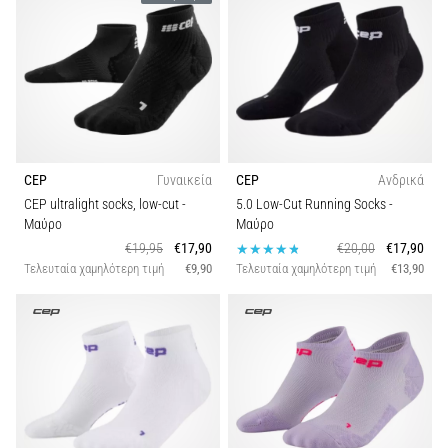
CEP
Γυναικεία
CEP
Ανδρικά
CEP ultralight socks, low-cut
-
5.0 Low-Cut Running Socks
-
Μαύρο
Μαύρο
€19,95
€17,90
€20,00
€17,90
Τελευταία χαμηλότερη τιμή
€9,90
Τελευταία χαμηλότερη τιμή
€13,90