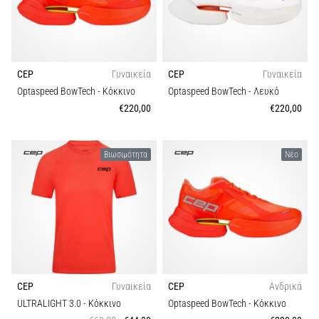
Μέγεθος
Shuttle
run
Carbon
και
beep
CEP
Γυναικεία
CEP
Γυναικεία
Συλλογή
test:
Optaspeed BowTech
- Κόκκινο
Optaspeed BowTech
- Λευκό
Τι
€220,00
€220,00
είναι
Άνεση και αντικραδασμική προστασία
και
πώς
Βιωσιμότητα
Νέο
Πτώση (χιλ.)
εκτελούνται;
Στην
Εφαρμογή
πράξη,
το
shuttle
Λειτουργία
run
δοκιμάζει
CEP
Γυναικεία
CEP
Ανδρικά
την
Μοντέλο
ULTRALIGHT 3.0
- Κόκκινο
Optaspeed BowTech
- Κόκκινο
ταχύτητα,