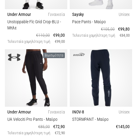
την
ευκιννησία
και
Under Armour
Γυναικεία
Saysky
Unisex
τις
Unstoppable Flc Grid Crop-BLU
-
Pace Pants
- Μαύρο
αλλαγές
Μπλε
€105,00
€99,80
κατεύθυνσης.
€110,00
€99,00
Τελευταία χαμηλότερη τιμή
€84,00
Πώς
Τελευταία χαμηλότερη τιμή
€99,00
εκτελείται
σωστά,
Βιωσιμότητα
…
6. 8. 2026
•
29 λεπτά ανάγνωσης
Γόνατο
του
Under Armour
Γυναικεία
INOV-8
Unisex
Δρομέα:
UA Velociti Pro Pants
- Μαύρο
STORMPANT
- Μαύρο
Αίτια,
€85,00
€72,90
€145,00
Αντιμετώπιση
Τελευταία χαμηλότερη τιμή
€72,90