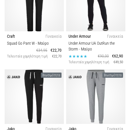
Craft
Γυναικεία
Under Armour
Γυναικεία
Squad Go Pant W
- Μαύρο
Under Armour UA OutRun the
Storm
- Μαύρο
€34,95
€22,70
€90,00
€62,90
Τελευταία χαμηλότερη τιμή
€22,70
Τελευταία χαμηλότερη τιμή
€49,50
Βιωσιμότητα
Βιωσιμότητα
Jako
Γυναικεία
Jako
Γυναικεία