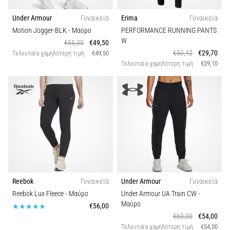
Under Armour
Γυναικεία
Erima
Γυναικεία
Motion Jogger-BLK
- Μαύρο
PERFORMANCE RUNNING PANTS
W
€55,00
€49,50
€50,42
€29,70
Τελευταία χαμηλότερη τιμή
€49,50
Τελευταία χαμηλότερη τιμή
€29,10
Reebok
Γυναικεία
Under Armour
Γυναικεία
Reebok Lux Fleece
- Μαύρο
Under Armour UA Train CW
-
Μαύρο
€56,00
€60,00
€54,00
Τελευταία χαμηλότερη τιμή
€54,00