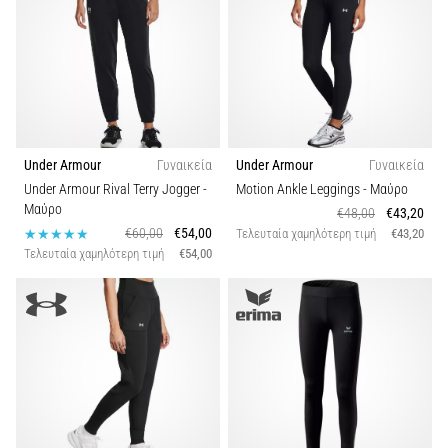
Under Armour
Γυναικεία
Under Armour
Γυναικεία
Under Armour Rival Terry Jogger
-
Motion Ankle Leggings
- Μαύρο
Μαύρο
€48,00
€43,20
€60,00
€54,00
Τελευταία χαμηλότερη τιμή
€43,20
Τελευταία χαμηλότερη τιμή
€54,00