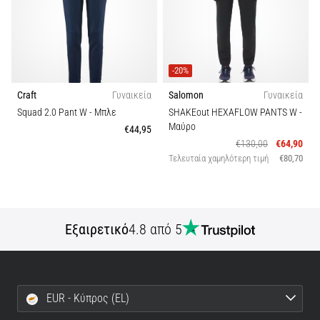
-20%
Craft
Γυναικεία
Salomon
Γυναικεία
Squad 2.0 Pant W
- Μπλε
SHAKEout HEXAFLOW PANTS W
-
Μαύρο
€44,95
€130,00
€64,90
Τελευταία χαμηλότερη τιμή
€80,70
Εξαιρετικό
4.8 από 5
EUR - Κύπρος (EL)