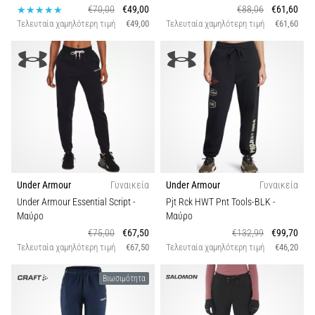
€70,00
€49,00
€88,06
€61,60
Τελευταία χαμηλότερη τιμή
€49,00
Τελευταία χαμηλότερη τιμή
€61,60
Under Armour
Γυναικεία
Under Armour
Γυναικεία
Under Armour Essential Script
-
Pjt Rck HWT Pnt Tools-BLK
-
Μαύρο
Μαύρο
€75,00
€67,50
€132,99
€99,70
Τελευταία χαμηλότερη τιμή
€67,50
Τελευταία χαμηλότερη τιμή
€46,20
Βιωσιμότητα