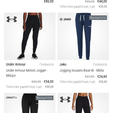
€80,00
€55,00
€44,00
Τελευταία χαμηλότερη τιμή
€29,20
Βιωσιμότητα
Under Armour
Γυναικεία
Jako
Γυναικεία
Under Armour Motion Jogger
-
Jogging trousers Base W
- Μπλε
Μαύρο
€37,81
€24,60
€60,00
€54,00
Τελευταία χαμηλότερη τιμή
€24,60
Τελευταία χαμηλότερη τιμή
€54,00
Βιωσιμότητα