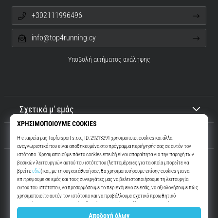
+302111996496
info@top4running.cy
Υποβολή αιτήματος ανάληψης
Σχετικά μ' εμάς
Εξυπηρέτηση πελατών
Top4Running.cy
Περισσότερα από 16 χρόνια σας παρακινούμε να βγείτε έξω και να
τρέξετε. Πιο γρήγορα. Μαζί μας. Κάθε μέρα.