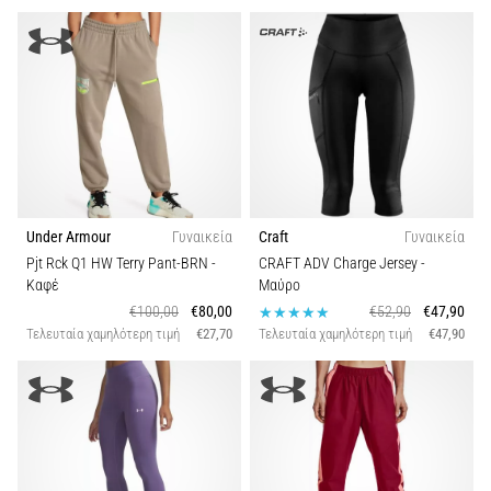
και
Πρόληψη
Το
γόνατο
του
δρομέα
(runner's
knee),
γνωστό
και
Under Armour
Γυναικεία
Craft
Γυναικεία
ως
Pjt Rck Q1 HW Terry Pant-BRN
-
CRAFT ADV Charge Jersey
-
σύνδρομο
Καφέ
Μαύρο
λαγονοκνημιαίας
€100,00
€80,00
€52,90
€47,90
ταινίας
Τελευταία χαμηλότερη τιμή
€27,70
Τελευταία χαμηλότερη τιμή
€47,90
(ITBS),
είναι
ένα
πολύ
συχνό…