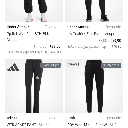
Under Armour
Γυναικεία
Under Armour
Γυναικεία
Pjt Rck Wvn Pant BOH-BLK
-
UA Qualifier Elite Pant
- Μαύρο
Μαύρο
€85,00
€59,90
€110,00
€88,00
Τελευταία χαμηλότερη τιμή
€46,80
Τελευταία χαμηλότερη τιμή
€58,30
Βιωσιμότητα
Βιωσιμότητα
adidas
Γυναικεία
Craft
Γυναικεία
WTR ADAPT PANT
- Μαύρο
ADV Wool Merino Pant W
- Μαύρο