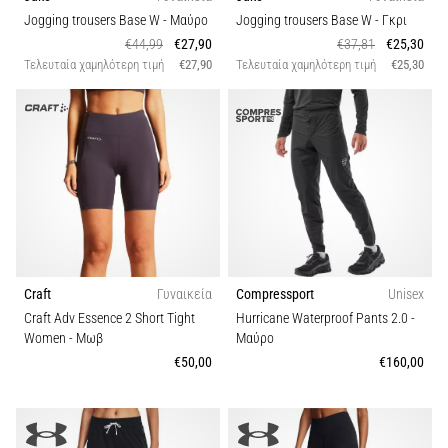
Jogging trousers Base W
- Μαύρο
Jogging trousers Base W
- Γκρι
€44,99
€27,90
€37,81
€25,30
Τελευταία χαμηλότερη τιμή
€27,90
Τελευταία χαμηλότερη τιμή
€25,30
Craft
Γυναικεία
Compressport
Unisex
Craft Adv Essence 2 Short Tight
Hurricane Waterproof Pants 2.0
-
Women
- Μωβ
Μαύρο
€50,00
€160,00