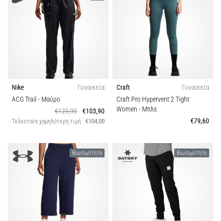
Συλλογή
Shuttle
run
Βιωσιμότητα
και
beep
Εποχή
test:
Τι
είναι
Nike
Γυναικεία
Craft
Γυναικεία
και
ACG Trail
- Μαύρο
Craft Pro Hypervent 2 Tight
πώς
Women
- Μπλε
€129,99
€103,90
εκτελούνται;
€79,60
Τελευταία χαμηλότερη τιμή
€104,00
Στην
πράξη,
Βιωσιμότητα
Βιωσιμότητα
το
shuttle
run
δοκιμάζει
την
ταχύτητα,