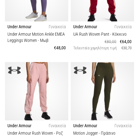
Εμφάνιση
όλων
των
Under Armour
Γυναικεία
Under Armour
Γυναικεία
άρθρων
Under Armour Motion Ankle EMEA
UA Rush Woven Pant
- Κόκκινο
Leggings Women
- Μωβ
€80,00
€64,00
€48,00
Τελευταία χαμηλότερη τιμή
€30,70
Under Armour
Γυναικεία
Under Armour
Γυναικεία
Under Armour Rush Woven
- Ροζ
Motion Jogger
- Πράσινο