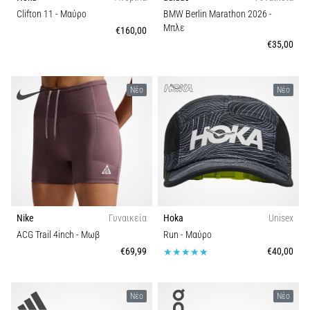
Clifton 11
- Μαύρο
BMW Berlin Marathon 2026
-
Μπλε
€160,00
€35,00
Νέο
Νέο
Nike
Γυναικεία
Hoka
Unisex
ACG Trail 4inch
- Μωβ
Run
- Μαύρο
€69,99
€40,00
Νέο
Νέο