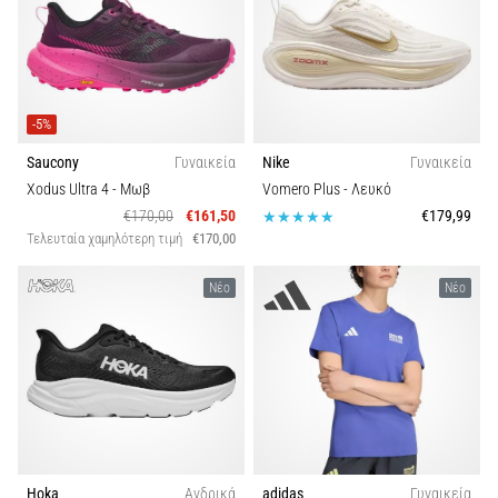
-5%
Saucony
Γυναικεία
Nike
Γυναικεία
Xodus Ultra 4
- Μωβ
Vomero Plus
- Λευκό
€170,00
€161,50
€179,99
Τελευταία χαμηλότερη τιμή
€170,00
Νέο
Νέο
Hoka
Ανδρικά
adidas
Γυναικεία