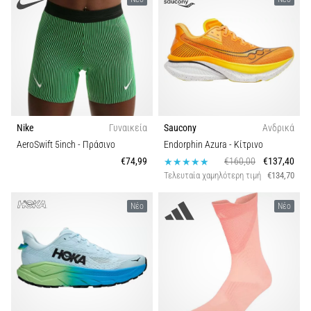
Nike
Γυναικεία
Saucony
Ανδρικά
AeroSwift 5inch
- Πράσινο
Endorphin Azura
- Κίτρινο
€74,99
€160,00
€137,40
Τελευταία χαμηλότερη τιμή
€134,70
Νέο
Νέο