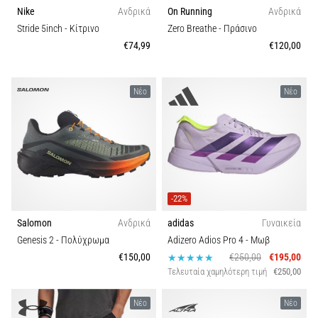
Nike
Ανδρικά
On Running
Ανδρικά
Stride 5inch
- Κίτρινο
Zero Breathe
- Πράσινο
€74,99
€120,00
Νέο
Νέο
-22%
Salomon
Ανδρικά
adidas
Γυναικεία
Genesis 2
- Πολύχρωμα
Adizero Adios Pro 4
- Μωβ
€150,00
€250,00
€195,00
Τελευταία χαμηλότερη τιμή
€250,00
Νέο
Νέο