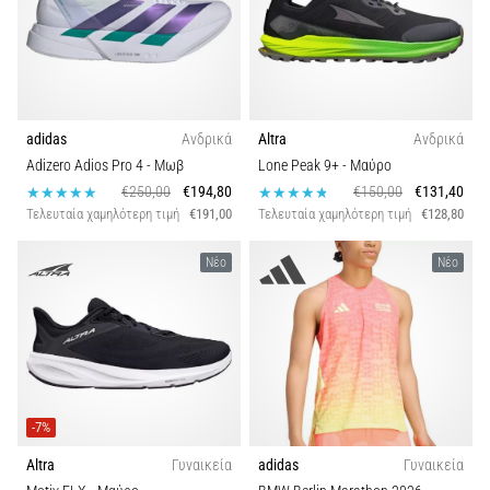
και
Πρόληψη
Άνεση και αντικραδασμική προστασία
Το
γόνατο
Πλάτος παπουτσίου
του
adidas
Ανδρικά
Altra
Ανδρικά
δρομέα
(runner's
Adizero Adios Pro 4
- Μωβ
Lone Peak 9+
- Μαύρο
Υποστήριξη σουτιέν
knee),
€250,00
€194,80
€150,00
€131,40
γνωστό
Τελευταία χαμηλότερη τιμή
€191,00
Τελευταία χαμηλότερη τιμή
€128,80
και
ως
Νέο
Νέο
σύνδρομο
λαγονοκνημιαίας
ταινίας
(ITBS),
είναι
ένα
πολύ
-7%
συχνό…
Altra
Γυναικεία
adidas
Γυναικεία