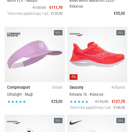
Motiv FLX
- Μαύρο
BMW Berlin Marathon 2026
-
Κόκκινο
€120,00
€111,70
Εμφάνιση
€35,00
Τελευταία χαμηλότερη τιμή
€120,00
όλων
των
άρθρων
Νέο
Νέο
-9%
Compressport
Unisex
Saucony
Ανδρικά
Ultralight
- Μωβ
Kinvara 16
- Κόκκινο
€25,00
€140,00
€127,70
Τελευταία χαμηλότερη τιμή
€140,00
Νέο
Νέο