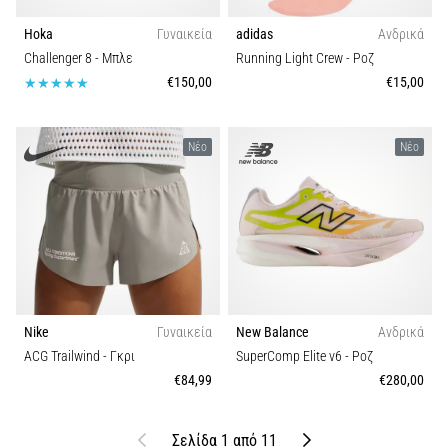
Hoka
Γυναικεία
adidas
Ανδρικά
Challenger 8
- Μπλε
Running Light Crew
- Ροζ
€150,00
€15,00
Νέο
Νέο
Nike
Γυναικεία
New Balance
Ανδρικά
ACG Trailwind
- Γκρι
SuperComp Elite v6
- Ροζ
€84,99
€280,00
Προηγούμενο
Επόμενο
Σελίδα 1 από 11