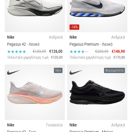
-14%
Nike
Ανδρικά
Nike
Ανδρικά
Pegasus 42
- Λευκό
Pegasus Premium
- Λευκό
€139,99
€126,00
€209,99
€146,90
Τελευταία χαμηλότερη τιμή
€120,00
Τελευταία χαμηλότερη τιμή
€170,80
Νέο
Βιωσιμότητα
Nike
Γυναικεία
Nike
Ανδρικά