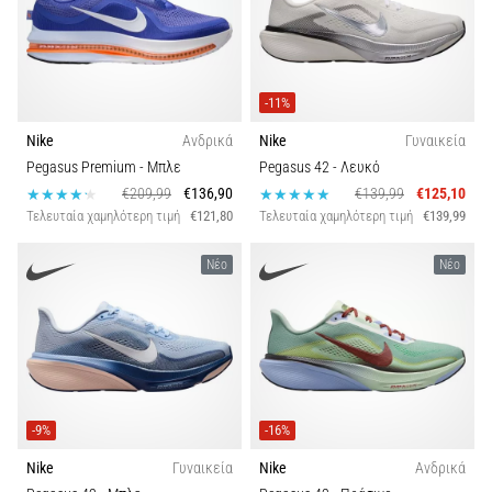
Τύποι παπουτσιών
Shuttle
run
Πτώση (χιλ.)
και
-11%
beep
Βάρος
test:
Nike
Ανδρικά
Nike
Γυναικεία
Τι
Pegasus Premium
- Μπλε
Pegasus 42
- Λευκό
είναι
€209,99
€136,90
€139,99
€125,10
Λειτουργία
και
Τελευταία χαμηλότερη τιμή
€121,80
Τελευταία χαμηλότερη τιμή
€139,99
πώς
Βιωσιμότητα
εκτελούνται;
Νέο
Νέο
Στην
Άνεση και αντικραδασμική προστασία
πράξη,
το
shuttle
Πλάτος παπουτσίου
run
δοκιμάζει
-9%
-16%
την
Carbon
Nike
Γυναικεία
Nike
Ανδρικά
ταχύτητα,