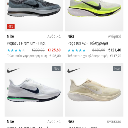
και
Πρόληψη
Το
γόνατο
-8%
του
Nike
Ανδρικά
Nike
Ανδρικά
δρομέα
(runner's
Pegasus Premium
- Γκρι
Pegasus 42
- Πολύχρωμα
knee),
€209,99
€125,60
€139,99
€121,40
γνωστό
Τελευταία χαμηλότερη τιμή
€136,30
Τελευταία χαμηλότερη τιμή
€117,70
και
ως
Νέο
Νέο
σύνδρομο
λαγονοκνημιαίας
ταινίας
(ITBS),
είναι
ένα
πολύ
συχνό…
Nike
Ανδρικά
Nike
Γυναικεία