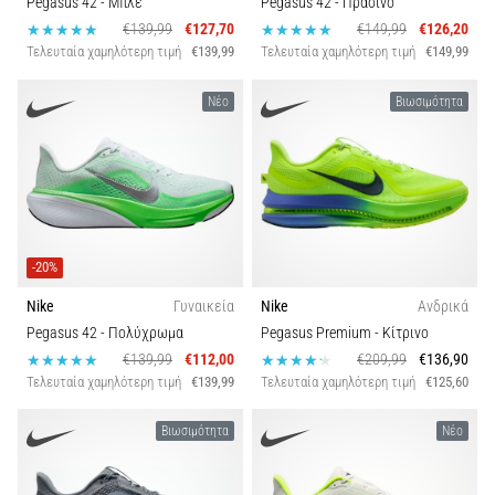
Pegasus 42
- Μπλε
Pegasus 42
- Πράσινο
την
ευκιννησία
€139,99
€127,70
€149,99
€126,20
και
Τελευταία χαμηλότερη τιμή
€139,99
Τελευταία χαμηλότερη τιμή
€149,99
τις
αλλαγές
Νέο
Βιωσιμότητα
κατεύθυνσης.
Πώς
εκτελείται
σωστά,
…
-20%
6. 8. 2026
Nike
Γυναικεία
Nike
Ανδρικά
•
Pegasus 42
- Πολύχρωμα
Pegasus Premium
- Κίτρινο
29 λεπτά ανάγνωσης
€139,99
€112,00
€209,99
€136,90
Γόνατο
Τελευταία χαμηλότερη τιμή
€139,99
Τελευταία χαμηλότερη τιμή
€125,60
του
Δρομέα:
Βιωσιμότητα
Νέο
Αίτια,
Αντιμετώπιση