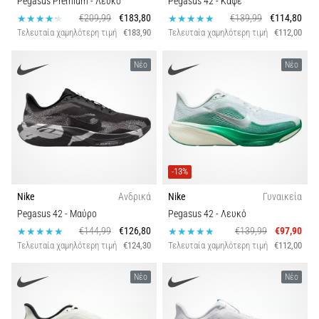
Pegasus Premium
- Λευκό
Pegasus 42
- Καφέ
€209,99
€183,80
€139,99
€114,80
Εμφάνιση
Τελευταία χαμηλότερη τιμή
€183,90
Τελευταία χαμηλότερη τιμή
€112,00
όλων
των
Νέο
Νέο
άρθρων
-13%
Nike
Ανδρικά
Nike
Γυναικεία
Pegasus 42
- Μαύρο
Pegasus 42
- Λευκό
€144,99
€126,80
€139,99
€97,90
Τελευταία χαμηλότερη τιμή
€124,30
Τελευταία χαμηλότερη τιμή
€112,00
Νέο
Νέο