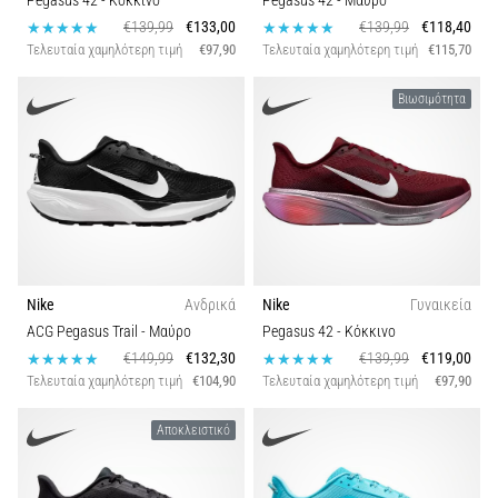
Pegasus 42
- Κόκκινο
Pegasus 42
- Μαύρο
€139,99
€133,00
€139,99
€118,40
Τελευταία χαμηλότερη τιμή
€97,90
Τελευταία χαμηλότερη τιμή
€115,70
Βιωσιμότητα
Nike
Ανδρικά
Nike
Γυναικεία
ACG Pegasus Trail
- Μαύρο
Pegasus 42
- Κόκκινο
€149,99
€132,30
€139,99
€119,00
Τελευταία χαμηλότερη τιμή
€104,90
Τελευταία χαμηλότερη τιμή
€97,90
Αποκλειστικό