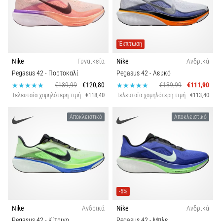
Έκπτωση
Nike
Γυναικεία
Nike
Ανδρικά
Pegasus 42
- Πορτοκαλί
Pegasus 42
- Λευκό
€139,99
€120,80
€139,99
€111,90
Τελευταία χαμηλότερη τιμή
€118,40
Τελευταία χαμηλότερη τιμή
€113,40
Αποκλειστικό
Αποκλειστικό
-5%
Nike
Ανδρικά
Nike
Ανδρικά
Pegasus 42
- Κίτρινο
Pegasus 42
- Μπλε