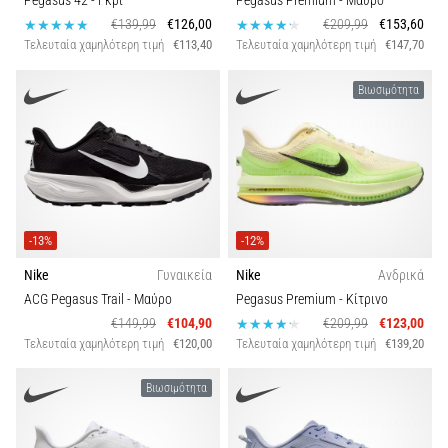
Pegasus 42
- Γκρι
Pegasus Premium
- Μαύρο
€139,99
€126,00
€209,99
€153,60
Τελευταία χαμηλότερη τιμή
€113,40
Τελευταία χαμηλότερη τιμή
€147,70
Βιωσιμότητα
-13%
-12%
Nike
Γυναικεία
Nike
Ανδρικά
ACG Pegasus Trail
- Μαύρο
Pegasus Premium
- Κίτρινο
€149,99
€104,90
€209,99
€123,00
Τελευταία χαμηλότερη τιμή
€120,00
Τελευταία χαμηλότερη τιμή
€139,20
Βιωσιμότητα