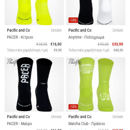
Shuttle
run
-15%
και
beep
Pacific and Co
Unisex
Pacific and Co
Unisex
test:
PACER
- Κίτρινο
Anytime
- Πολύχρωμα
Τι
€18,95
€16,90
€40,00
€33,90
είναι
Τελευταία χαμηλότερη τιμή
€9,90
Τελευταία χαμηλότερη τιμή
€40,00
και
πώς
εκτελούνται;
Στην
πράξη,
το
shuttle
run
-10%
δοκιμάζει
Pacific and Co
Unisex
Pacific and Co
Unisex
την
PACER
- Μαύρο
Matcha Club
- Πράσινο
ταχύτητα,