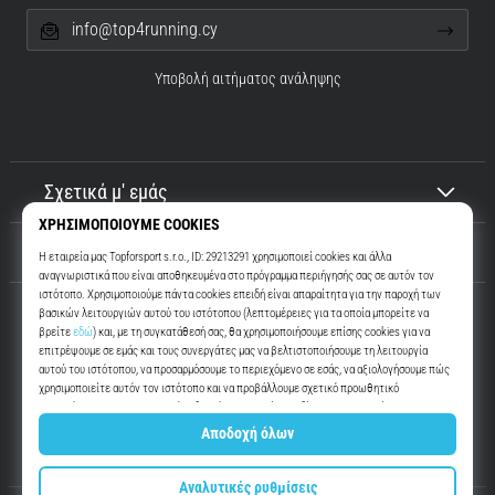
info@top4running.cy
Εμφάνιση
όλων
Υποβολή αιτήματος ανάληψης
των
άρθρων
Σχετικά μ' εμάς
Εξυπηρέτηση πελατών
Top4Running.cy
Περισσότερα από 16 χρόνια σας παρακινούμε να βγείτε έξω και να
τρέξετε. Πιο γρήγορα. Μαζί μας. Κάθε μέρα.