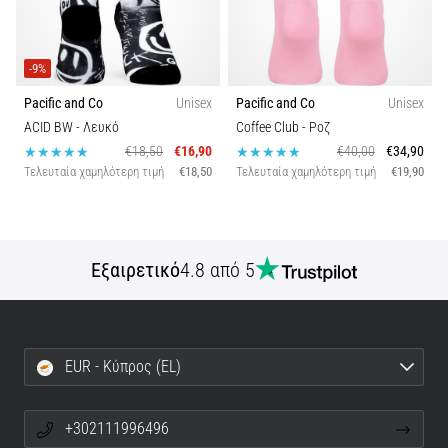
και
Πρόληψη
Το
-9%
γόνατο
Pacific and Co
Unisex
Pacific and Co
Unisex
του
ACID BW
- Λευκό
Coffee Club
- Ροζ
δρομέα
(runner's
€18,50
€16,90
€40,00
€34,90
knee),
Τελευταία χαμηλότερη τιμή
€18,50
Τελευταία χαμηλότερη τιμή
€19,90
γνωστό
και
ως
σύνδρομο
Εξαιρετικό
4.8 από 5
λαγονοκνημιαίας
ταινίας
(ITBS),
είναι
EUR - Κύπρος (EL)
ένα
πολύ
συχνό…
+302111996496