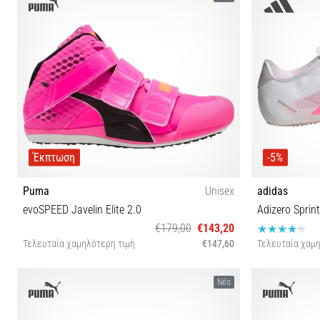
Έκπτωση
-5%
Puma
Unisex
adidas
evoSPEED Javelin Elite 2.0
Adizero Sprint
€179,00
€143,20
Τελευταία χαμηλότερη τιμή
€147,60
Τελευταία χαμη
42½ 43 44 44½ 45 46
36⅔ 37⅓ 40 
Νέο