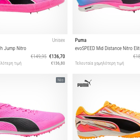
Unisex
Puma
h Jump Nitro
evoSPEED Mid Distance Nitro Elit
€149,95
€136,70
€18
λότερη τιμή
€136,80
Τελευταία χαμηλότερη τιμή
38 38½ 41 44 44½ 48½
38 40½ 41 42½ 43 44 44
Νέο