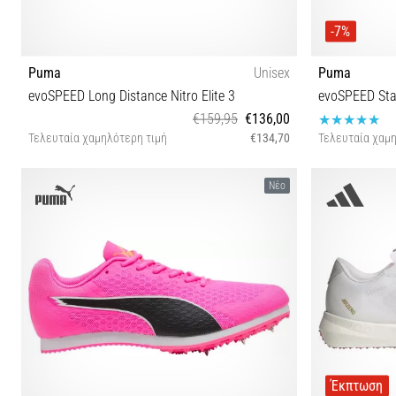
-7%
Puma
Unisex
Puma
evoSPEED Long Distance Nitro Elite 3
evoSPEED Sta
€159,95
€136,00
Τελευταία χαμηλότερη τιμή
€134,70
Τελευταία χαμη
43 44 44½ 46
40 40½ 41
Νέο
Έκπτωση