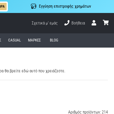
Εγγύηση επιστροφής χρημάτων
ΩΡΑ
Σχετικά μ' εμάς
Βοήθεια
Χρήστης
καλάθι
Σ
CASUAL
ΜΆΡΚΕΣ
BLOG
υρα θα βρείτε εδώ αυτό που χρειάζεστε.
Αριθµός προϊόντων: 214