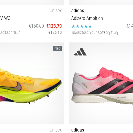
Unisex
adidas
PV WC
Adizero Ambition
€150,00
€123,70
€14
λότερη τιμή
€126,10
Τελευταία χαμηλότερη τιμή
 39⅓ 40 40⅔ 41⅓ 42 42⅔ 43⅓ 44
36⅔ 38⅔ 39⅓ 40 40⅔ 41⅓ 42 42
Νέο
44⅔ 45⅓ 46 46⅔
46 46⅔ 47⅓
Unisex
adidas