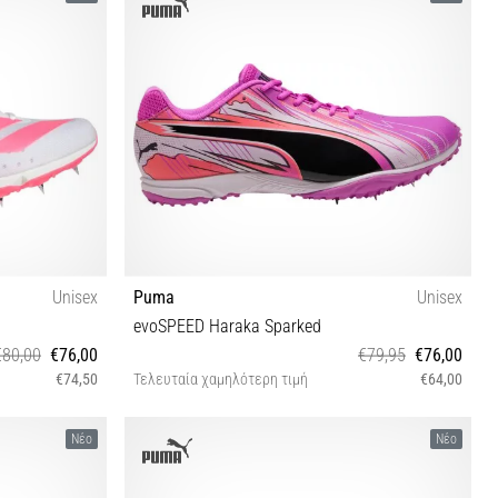
Unisex
Puma
Unisex
evoSPEED Haraka Sparked
€80,00
€76,00
€79,95
€76,00
€74,50
Τελευταία χαμηλότερη τιμή
€64,00
 41⅓ 42 42⅔
40 42 42½ 43 44 44½ 45 46
Νέο
Νέο
 47⅓