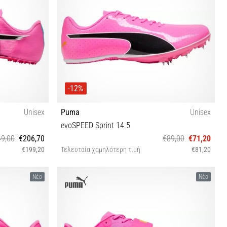
-12%
Unisex
Puma
Unisex
evoSPEED Sprint 14.5
9,00
€206,70
€89,00
€71,20
€199,20
Τελευταία χαμηλότερη τιμή
€81,20
40 40½ 41 42 42½ 43 44 44½ 46 46½
Νέο
Νέο