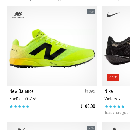
Νέο
-11%
New Balance
Unisex
Nike
FuelCell XC7 v5
Victory 2
€100,00
Τελευταία χαμη
37½ 38 38½ 39½ 40 40½ 41½ 42 42½ 44 44½ 45 46½
38½ 39 40 40½
Νέο