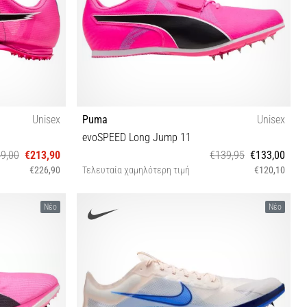
Unisex
Puma
Unisex
evoSPEED Long Jump 11
9,00
€213,90
€139,95
€133,00
€226,90
Τελευταία χαμηλότερη τιμή
€120,10
7 48½
40½ 42 42½ 43 44 44½ 46 46½ 47
Νέο
Νέο