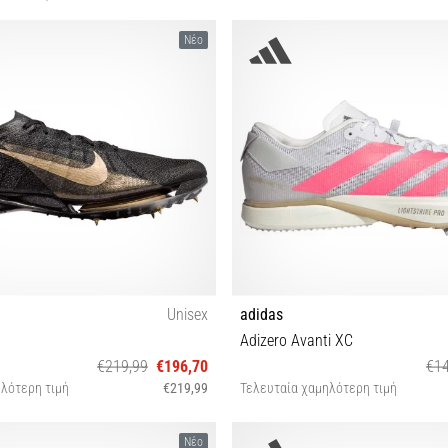
Νέο
Unisex
adidas
Adizero Avanti XC
€219,99
€196,70
€14
λότερη τιμή
€219,99
Τελευταία χαμηλότερη τιμή
 41 42 42½ 43 44 44½ 45 45½ 46 47½
36⅔ 37⅓ 38 38⅔ 39⅓ 40 40⅔ 41
Νέο