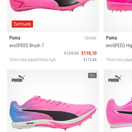
Έκπτωση
Puma
Unisex
Puma
evoSPEED Brush 7
evoSPEED Hig
€129,95
€110,10
Τελευταία χαμηλότερη τιμή
€112,40
Τελευταία χαμη
38½ 40 40½ 42 42½ 43 44 44½ 45
Νέο