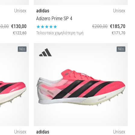
Unisex
adidas
Unisex
Adizero Prime SP 4
0,00
€130,00
€200,00
€185,70
€122,60
Τελευταία χαμηλότερη τιμή
€171,70
⅔ 43⅓ 44 44⅔
36⅔ 37⅓ 38⅔ 39⅓ 40 40⅔ 41⅓ 42 42⅔ 43⅓ 44
Νέο
Νέο
44⅔ 46 46⅔
Unisex
adidas
Unisex