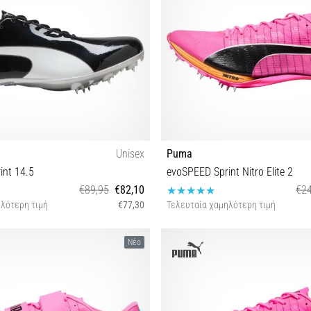
Unisex
Puma
int 14.5
evoSPEED Sprint Nitro Elite 2
€89,95
€82,10
€24
λότερη τιμή
€77,30
Τελευταία χαμηλότερη τιμή
 40 40½ 41 42 42½ 43 44 44½ 45 46
42 42½ 47
Νέο
47