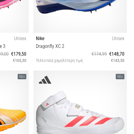
Unisex
Nike
Unisex
e 3
Dragonfly XC 2
9,00
€179,50
€174,99
€148,70
€165,30
Τελευταία χαμηλότερη τιμή
€143,50
½ 47
38½ 39 40 40½ 41 42 42½ 43 44 45 45½ 46 47½
Νέο
Νέο