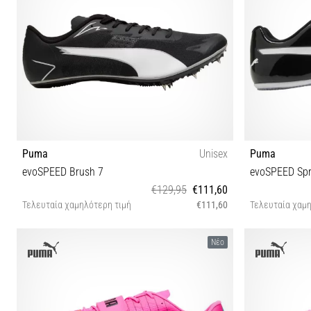
Puma
Unisex
Puma
evoSPEED Brush 7
evoSPEED Spr
€129,95
€111,60
Τελευταία χαμηλότερη τιμή
€111,60
Τελευταία χαμη
38½ 40 40½ 41 42 42½ 43 44 44½ 45 46
37½ 38 38½ 39
Νέο