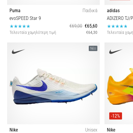
Puma
Παιδικά
adidas
evoSPEED Star 9
ADIZERO TJ/
€69,00
€65,60
Τελευταία χαμηλότερη τιμή
€64,30
Τελευταία χαμη
35½ 38 38½
36⅔ 37⅓ 38⅔
Νέο
-12%
Nike
Unisex
Nike