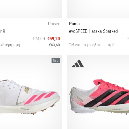
Unisex
Puma
r 9
evoSPEED Haraka Sparked
€74,00
€59,20
λότερη τιμή
€63,60
Τελευταία χαμηλότερη τιμή
 42 42½ 43 44 44½ 45 46 46½ 47
38½ 40 40½ 41 42 42½ 
Νέο