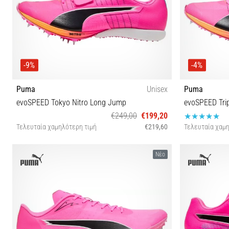
-9%
-4%
Puma
Unisex
Puma
evoSPEED Tokyo Nitro Long Jump
evoSPEED Trip
€249,00
€199,20
Τελευταία χαμηλότερη τιμή
€219,60
Τελευταία χαμη
47
38½ 3
Νέο