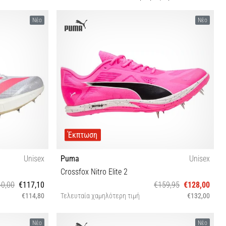
Νέο
Νέο
Έκπτωση
Unisex
Puma
Unisex
Crossfox Nitro Elite 2
0,00
€117,10
€159,95
€128,00
€114,80
Τελευταία χαμηλότερη τιμή
€132,00
⅓ 42 42⅔ 43⅓
38 38½ 39 40 40½ 41 42 43 44 44½ 45 46 47
Νέο
Νέο