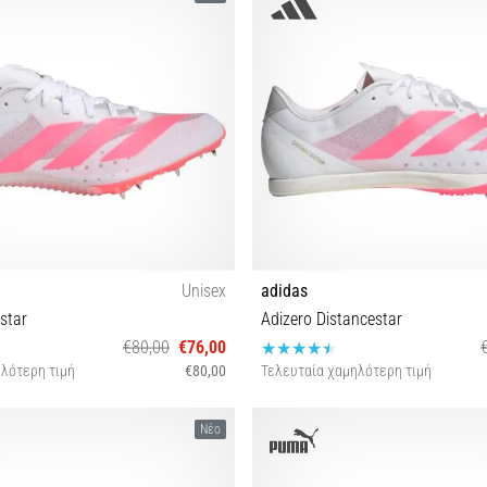
44 44⅔ 45⅓ 46 46⅔
Unisex
adidas
star
Adizero Distancestar
€80,00
€76,00
λότερη τιμή
€80,00
Τελευταία χαμηλότερη τιμή
40⅔ 41⅓ 42 42⅔ 43⅓ 44 44⅔ 45⅓
36 36⅔ 37⅓ 38 38⅔ 39⅓ 40 40⅔
Νέο
46 46⅔ 47⅓
43⅓ 44 44⅔ 45⅓ 46 46⅔