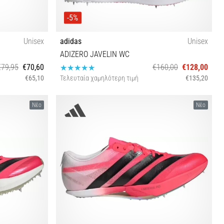
-5%
Unisex
adidas
Unisex
ADIZERO JAVELIN WC
€79,95
€70,60
€160,00
€128,00
€65,10
Τελευταία χαμηλότερη τιμή
€135,20
44
37⅓ 38 38⅔ 39⅓ 40 40⅔ 41⅓ 42 42⅔ 43⅓ 44
Νέο
Νέο
44⅔ 45⅓ 46 46⅔