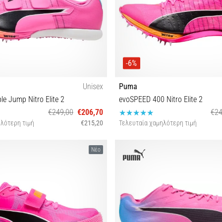
-6%
Unisex
Puma
le Jump Nitro Elite 2
evoSPEED 400 Nitro Elite 2
€249,00
€206,70
€24
λότερη τιμή
€215,20
Τελευταία χαμηλότερη τιμή
9 40 40½ 42½ 43 44 44½ 45
37½ 40 41 42 44½ 45 46 4
Νέο