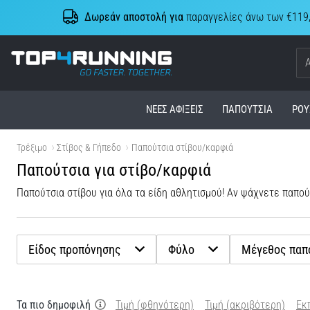
Δωρεάν αποστολή για
παραγγελίες άνω των €119
Top4Running.cy
ΝΈΕΣ ΑΦΊΞΕΙΣ
ΠΑΠΟΎΤΣΙΑ
ΡΟΎ
Τρέξιμο
Στίβος & Γήπεδο
Παπούτσια στίβου/καρφιά
Παπούτσια για στίβο/καρφιά
Παπούτσια στίβου για όλα τα είδη αθλητισμού! Αν ψάχνετε παπού
Είδος προπόνησης
Φύλο
Μέγεθος παπ
Τα πιο δημοφιλή
Τιμή (φθηνότερη)
Τιμή (ακριβότερη)
Εκ