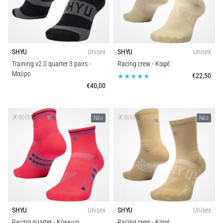
Εφαρμογή
Γόνατο
του
Λειτουργία
Δρομέα:
Αίτια,
SHYU
Unisex
SHYU
Unisex
Αθλητισμός
Αντιμετώπιση
Training v2.0 quarter 3 pairs
-
Racing crew
- Καφέ
και
Μαύρο
€22,50
Πρόληψη
€40,00
Το
γόνατο
Νέο
Νέο
του
δρομέα
(runner's
knee),
γνωστό
και
ως
σύνδρομο
SHYU
Unisex
SHYU
Unisex
λαγονοκνημιαίας
ταινίας
Racing quarter
- Κόκκινο
Racing crew
- Καφέ