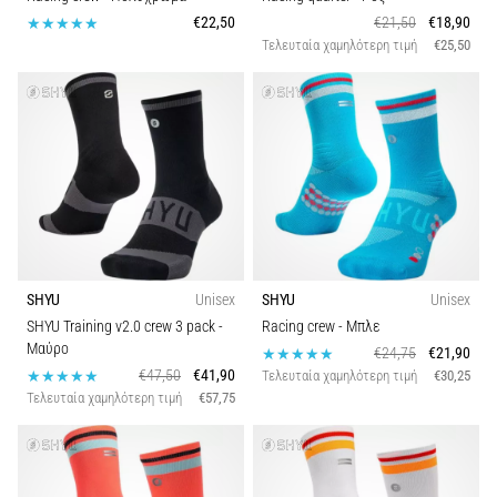
€22,50
€21,50
€18,90
Τελευταία χαμηλότερη τιμή
€25,50
SHYU
Unisex
SHYU
Unisex
SHYU Training v2.0 crew 3 pack
-
Racing crew
- Μπλε
Μαύρο
€24,75
€21,90
€47,50
€41,90
Τελευταία χαμηλότερη τιμή
€30,25
Τελευταία χαμηλότερη τιμή
€57,75