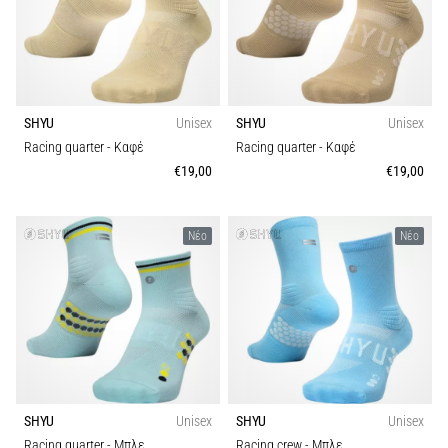
κορυφαία
μοντέλα
παπουτσιών
τρεξίματος
με
μεγαλύτερη
SHYU
Unisex
SHYU
Unisex
αντικραδασμική
Racing quarter
- Καφέ
Racing quarter
- Καφέ
προστασία;
€19,00
€19,00
Ανακαλύψτε
παπούτσια
με…
Νέο
Νέο
Εμφάνιση
όλων
των
άρθρων
SHYU
Unisex
SHYU
Unisex
Racing quarter
- Μπλε
Racing crew
- Μπλε