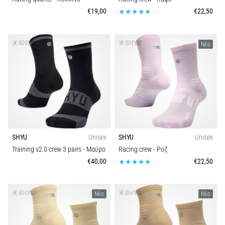
(ITBS),
€19,00
€22,50
είναι
ένα
πολύ
Νέο
συχνό…
6. 8. 2026
•
33 λεπτά ανάγνωσης
Παπούτσια
τρεξίματος
SHYU
Unisex
SHYU
Unisex
με
Training v2.0 crew 3 pairs
- Μαύρο
Racing crew
- Ροζ
μεγαλύτερη
€40,00
€22,50
αντικραδασμική
προστασία
Νέο
Νέο
Ποια
είναι
τα