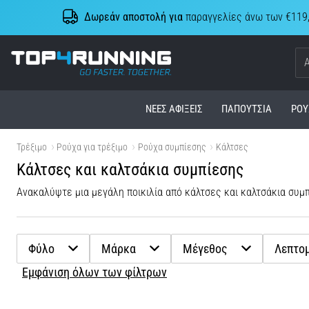
Δωρεάν αποστολή για
παραγγελίες άνω των €119
Top4Running.cy
ΝΈΕΣ ΑΦΊΞΕΙΣ
ΠΑΠΟΎΤΣΙΑ
ΡΟΎ
Τρέξιμο
Ρούχα για τρέξιμο
Ρούχα συμπίεσης
Κάλτσες
Κάλτσες και καλτσάκια συμπίεσης
Ανακαλύψτε μια μεγάλη ποικιλία από κάλτσες και καλτσάκια συμπ
Φύλο
Μάρκα
Μέγεθος
Λεπτομ
Εμφάνιση όλων των φίλτρων