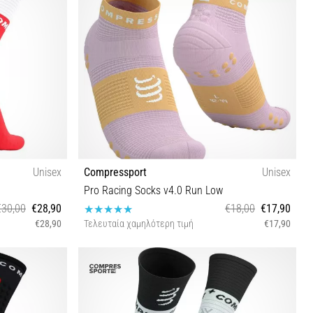
Unisex
Compressport
Unisex
Pro Racing Socks v4.0 Run Low
€30,00
€28,90
€18,00
€17,90
€28,90
Τελευταία χαμηλότερη τιμή
€17,90
T4