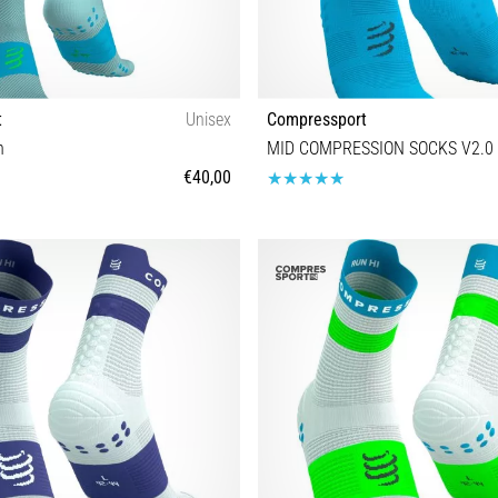
t
Unisex
Compressport
n
MID COMPRESSION SOCKS V2.0
€40,00
T1 T2 T3 T4
T1 T2 T3 T4