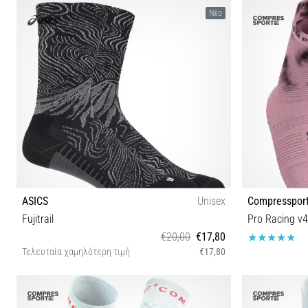
T1 T2 T3 T4
Νέο
ASICS
Unisex
Compresspor
Fujitrail
Pro Racing v4
€20,00
€17,80
Τελευταία χαμηλότερη τιμή
€17,80
S M L