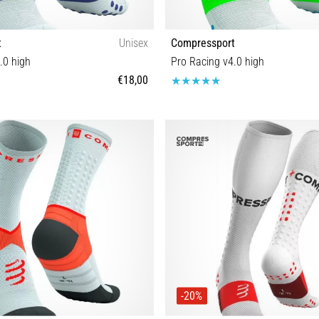
t
Unisex
Compressport
.0 high
Pro Racing v4.0 high
€18,00
T1 T2 T3 T4
T1 T2 T3
-20%