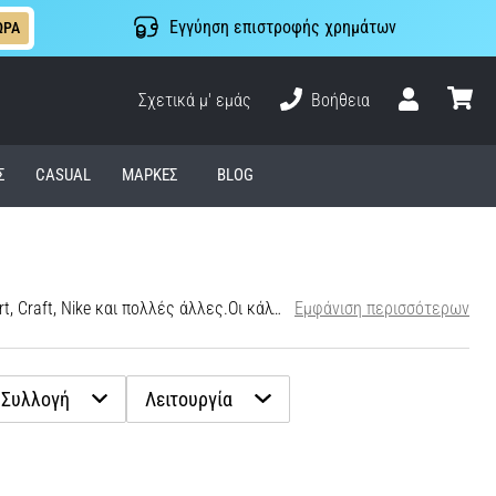
Εγγύηση επιστροφής χρημάτων
ΩΡΑ
Σχετικά μ' εμάς
Βοήθεια
Χρήστης
καλάθι
Σ
CASUAL
ΜΆΡΚΕΣ
BLOG
 Craft, Nike και πολλές άλλες.
Οι κάλτσες και οι καλτσάκια συμπίεσης έχουν σχεδιαστεί για να μειώνουν τους μυϊκούς κραδασμούς κατά τις κρούσεις, να υποστηρίζουν την κυκλοφορία του αίματος, να μειώνουν την κόπωση των μυών και να σας παρέχουν βέλτιστη υποστήριξη κατά τη διάρκεια του έντονου τρεξίματος. Είναι ιδανικές για μακρινά τρεξίματα και αποκατάσταση μετά τον αγώνα, αλλά μπορούν επίσης να φορεθούν σε μακρινά ταξίδια με αυτοκίνητο ή αεροπλάνο. Οι κάλτσες και οι κάλτσες συμπίεσης είναι κατασκευασμένες από συνθετικά υλικά υψηλής ποιότητας που αποτρέπουν τις φουσκάλες και άλλους δυσάρεστους μώλωπες. Μπορείτε επίσης να βασιστείτε σε αυτές για την απορρόφηση της υγρασίας, την αναπνοή και την ανθεκτικότητα. Στα άλλα πλεονεκτήματά τους περιλαμβάνεται η υποστήριξη της εγκάρσιας καμάρας και του αχίλλειου τένοντα. Είτε τρέχετε για χρόνια είτε μόνο περιστασιακά, οι κάλτσες συμπίεσης είναι ένα πολύτιμο αξεσουάρ στον εξοπλισμό σας για τρέξιμο.
Εμφάνιση περισσότερων
Συλλογή
Λειτουργία