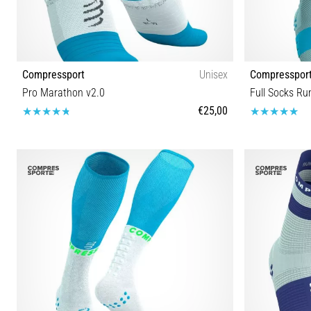
Compressport
Unisex
Compresspor
Pro Marathon v2.0
Full Socks Ru
€25,00
T1 T2 T3 T4