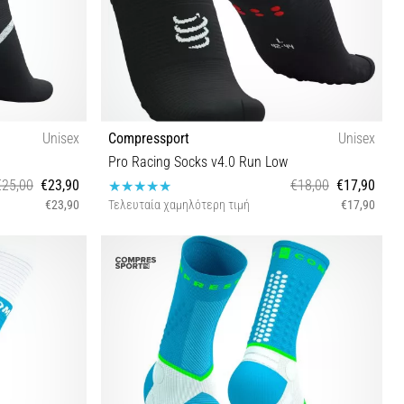
Unisex
Compressport
Unisex
Pro Racing Socks v4.0 Run Low
€25,00
€23,90
€18,00
€17,90
€23,90
Τελευταία χαμηλότερη τιμή
€17,90
T1 T2