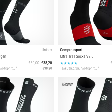
t
Unisex
Compressport
ygen
Ultra Trail Socks V2.0
€50,00
€38,20
λότερη τιμή
€38,20
Τελευταία χαμηλότερη τιμή
T1 T2
T1 T2