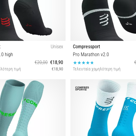
t
Unisex
Compressport
.0 high
Pro Marathon v2.0
€20,00
€18,90
λότερη τιμή
€18,90
Τελευταία χαμηλότερη τιμή
T1 T2 T3 T4
T1 T2 T3 T4