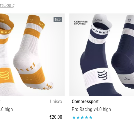
πτώσεις
Νέο
t
Unisex
Compressport
.0 high
Pro Racing v4.0 high
€20,00