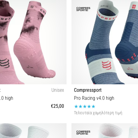
T1 T2 T3 T4
T1 T2 T3 T4
t
Unisex
Compressport
.0 high
Pro Racing v4.0 high
€25,00
Τελευταία χαμηλότερη τιμή
T2 T3 T4
T2