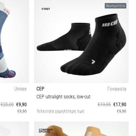
T1 T2 T3 T4
Βιωσιμότητα
Unisex
CEP
Γυναικεία
CEP ultralight socks, low-cut
€20,00
€9,90
€19,95
€17,90
€9,90
Τελευταία χαμηλότερη τιμή
€9,90
II IV