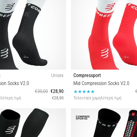
t
Unisex
Compressport
ion Socks V2.0
Mid Compression Socks V2.0
€30,00
€28,90
λότερη τιμή
€28,90
Τελευταία χαμηλότερη τιμή
T1 T2 T3 T4
T1 T2 T4