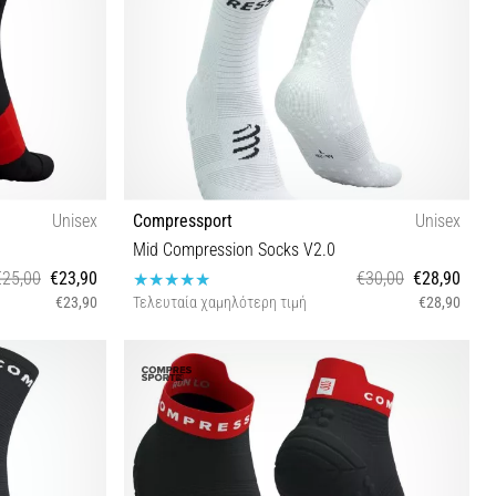
Unisex
Compressport
Unisex
Mid Compression Socks V2.0
€25,00
€23,90
€30,00
€28,90
€23,90
Τελευταία χαμηλότερη τιμή
€28,90
T1 T2 T3 T4