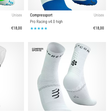
Unisex
Compressport
Unisex
Pro Racing v4.0 high
€18,00
€18,00
T1 T2 T3 T4