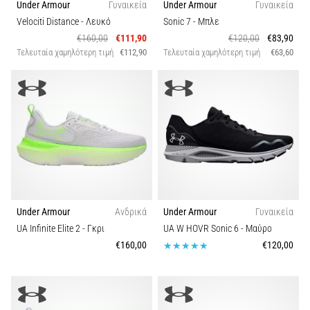
Under Armour
Γυναικεία
Under Armour
Γυναικεία
Velociti Distance
- Λευκό
Sonic 7
- Μπλε
Εμφάνιση
€160,00
€111,90
€120,00
€83,90
όλων
Τελευταία χαμηλότερη τιμή
€112,90
Τελευταία χαμηλότερη τιμή
€63,60
των
άρθρων
Under Armour
Ανδρικά
Under Armour
Γυναικεία
UA Infinite Elite 2
- Γκρι
UA W HOVR Sonic 6
- Μαύρο
€160,00
€120,00