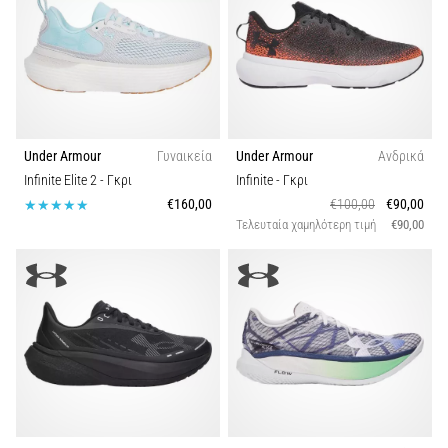
Under Armour
Γυναικεία
Under Armour
Ανδρικά
Infinite Elite 2
- Γκρι
Infinite
- Γκρι
€160,00
€100,00
€90,00
Τελευταία χαμηλότερη τιμή
€90,00