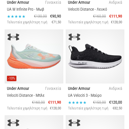
την
Under Armour
Γυναικεία
Under Armour
Ανδρικά
ευκιννησία
UA W Infinite Pro
- Μωβ
Velociti Distance
- Λευκό
και
€130,00
€90,90
€160,00
€111,90
τις
Τελευταία χαμηλότερη τιμή
€71,50
Τελευταία χαμηλότερη τιμή
€128,00
αλλαγές
κατεύθυνσης.
Πώς
εκτελείται
σωστά,
…
6. 8. 2026
-13%
•
29 λεπτά ανάγνωσης
Under Armour
Γυναικεία
Under Armour
Ανδρικά
Velociti Distance
- Μπλε
UA Velociti 3
- Μαύρο
Γόνατο
€160,00
€111,90
€150,00
€120,00
του
Τελευταία χαμηλότερη τιμή
€128,00
Τελευταία χαμηλότερη τιμή
€82,50
Δρομέα:
Αίτια,
Αντιμετώπιση