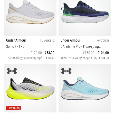
και
Πρόληψη
Το
γόνατο
του
δρομέα
(runner's
Under Armour
Γυναικεία
Under Armour
Ανδρικά
knee),
Sonic 7
- Γκρι
UA Infinite Pro
- Πολύχρωμα
γνωστό
€120,00
€83,90
€130,00
€104,00
και
Τελευταία χαμηλότερη τιμή
€63,60
Τελευταία χαμηλότερη τιμή
€104,00
ως
σύνδρομο
λαγονοκνημιαίας
ταινίας
(ITBS),
είναι
ένα
πολύ
συχνό…
Έκπτωση