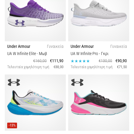
Under Armour
Γυναικεία
Under Armour
Γυναικεία
UA W Infinite Elite
- Μωβ
UA W Infinite Pro
- Γκρι
€160,00
€111,90
€130,00
€90,90
Τελευταία χαμηλότερη τιμή
€88,00
Τελευταία χαμηλότερη τιμή
€71,50
-13%