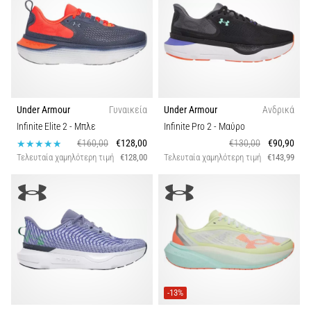
Τύπος διαδρομής
Shuttle
run
Βιωσιμότητα
και
beep
Εποχή
test:
Τι
Under Armour
Γυναικεία
Under Armour
Ανδρικά
είναι
Άνεση και αντικραδασμική προστασία
Infinite Elite 2
- Μπλε
Infinite Pro 2
- Μαύρο
και
€160,00
€128,00
€130,00
€90,90
πώς
Τελευταία χαμηλότερη τιμή
€128,00
Τελευταία χαμηλότερη τιμή
€143,99
Πλάτος παπουτσίου
εκτελούνται;
Στην
Carbon
πράξη,
το
shuttle
run
δοκιμάζει
την
-13%
ταχύτητα,