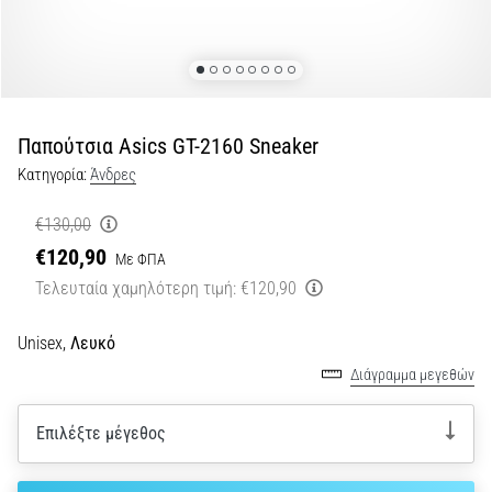
τη
διάρκεια
και
μετά
το
Παπούτσια Asics GT-2160 Sneaker
τρέξιμο
Κατηγορία:
Άνδρες
Ο
πόνος
€130,00
στο
€120,90
γόνατο
Με ΦΠΑ
θα
Τελευταία χαμηλότερη τιμή:
€120,90
επηρεάσει
κάθε
Unisex,
Λευκό
δρομέα
τουλάχιστον
Διάγραμμα μεγεθών
μία
φορά
Επιλέξτε μέγεθος
στη
ζωή