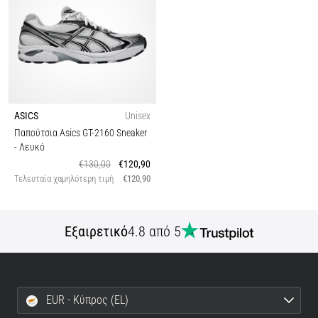
ASICS
Unisex
Παπούτσια Asics GT-2160 Sneaker
- Λευκό
€130,00
€120,90
Τελευταία χαμηλότερη τιμή
€120,90
Εξαιρετικό
4.8 από 5
EUR - Κύπρος (EL)