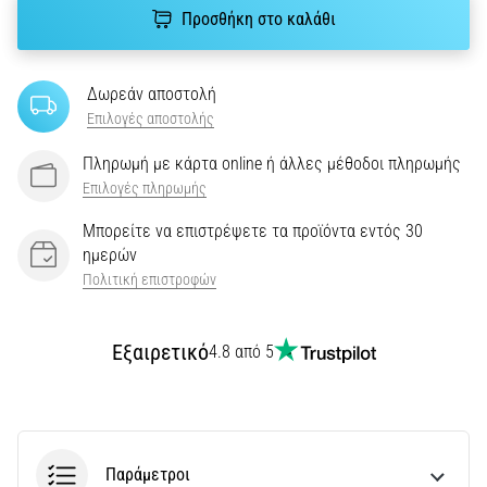
του,
Προσθήκη στο καλάθι
είτε
πρόκειται
για
Δωρεάν αποστολή
ερασιτέχνη
Επιλογές αποστολής
είτε
για…
Πληρωμή με κάρτα online ή άλλες μέθοδοι πληρωμής
Επιλογές πληρωμής
5. 8. 2026
Μπορείτε να επιστρέψετε τα προϊόντα εντός 30
•
ημερών
26 λεπτά ανάγνωσης
Πολιτική επιστροφών
Πελματιαία
Απονευρωσίτιδα:
Συμπτώματα,
Εξαιρετικό
4.8 από 5
Αίτια
και
Αντιμετώπιση
Αντιμετωπίζετε
Παράμετροι
οξύ