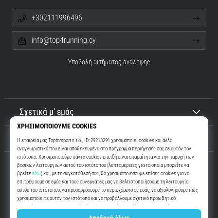
+302111996496
info@top4running.cy
Υποβολή αιτήματος ανάληψης
Σχετικά μ' εμάς
Εξυπηρέτηση πελατών
Top4Running.cy
Περισσότερα από 16 χρόνια σας παρακινούμε να βγείτε έξω και να
τρέξετε. Πιο γρήγορα. Μαζί μας. Κάθε μέρα.