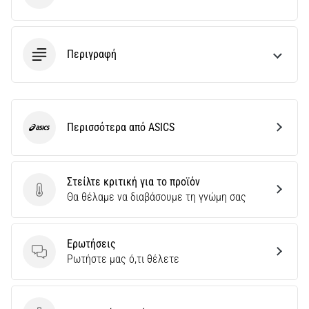
πόνο
στη
φτέρνα
Περιγραφή
κατά
τη
διάρκεια
ή
μετά
Περισσότερα από ASICS
το
ASICS
τρέξιμο;
Μία
από
Στείλτε κριτική για το προϊόν
τις
Στείλτε κριτική για το προϊόν
Θα θέλαμε να διαβάσουμε τη γνώμη σας
πιο
συχνές
αιτίες
Ερωτήσεις
είναι
Ερωτήσεις
Ρωτήστε μας ό,τι θέλετε
η
πελματιαία…