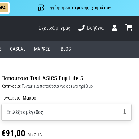
Εγγύηση επιστροφής χρημάτων
ΩΡΑ
Σχετικά μ' εμάς
Βοήθεια
Χρήστης
καλάθι
Σ
CASUAL
ΜΆΡΚΕΣ
BLOG
Παπούτσια Trail ASICS Fuji Lite 5
Κατηγορία:
Γυναικεία παπούτσια για ορεινό τρέξιμο
Γυναικεία,
Μαύρο
Επιλέξτε μέγεθος
€91,00
Με ΦΠΑ