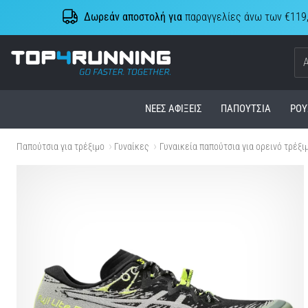
Δωρεάν αποστολή για
παραγγελίες άνω των €119
Top4Running.cy
ΝΈΕΣ ΑΦΊΞΕΙΣ
ΠΑΠΟΎΤΣΙΑ
ΡΟΎ
Παπούτσια για τρέξιμο
Γυναίκες
Γυναικεία παπούτσια για ορεινό τρέξι