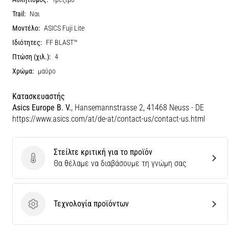
Trail:
Ναι
Μοντέλο:
ASICS Fuji Lite
Ιδιότητες:
FF BLAST™
Πτώση (χιλ.):
4
Χρώμα:
μαύρο
Κατασκευαστής
Asics Europe B. V.
, Hansemannstrasse 2, 41468 Neuss - DE
https://www.asics.com/at/de-at/contact-us/contact-us.html
Στείλτε κριτική για το προϊόν
Στείλτε κριτική για το προϊόν
Θα θέλαμε να διαβάσουμε τη γνώμη σας
Τεχνολογία προϊόντων
Τεχνολογία προϊόντων