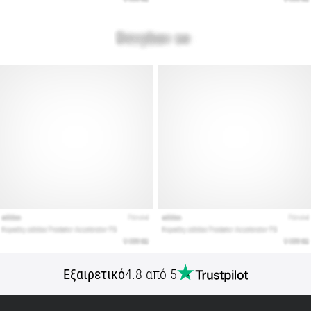
Εμφάνιση
όλων
των
άρθρων
Εξαιρετικό
4.8 από 5