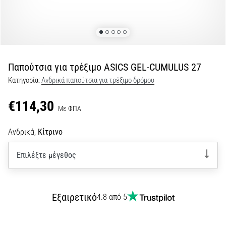
Shuttle
run
και
beep
test:
Παπούτσια για τρέξιμο ASICS GEL-CUMULUS 27
Τι
Κατηγορία:
Ανδρικά παπούτσια για τρέξιμο δρόμου
είναι
και
€114,30
Με ΦΠΑ
πώς
εκτελούνται;
Ανδρικά,
Κίτρινο
Στην
πράξη,
Επιλέξτε μέγεθος
το
shuttle
run
δοκιμάζει
Εξαιρετικό
4.8 από 5
την
ταχύτητα,