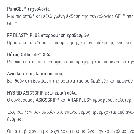
PureGEL™ τεχνολογία
Μια πιο απαλή και εξελιγμένη έκδοση της τεχνολογίας GEL™ απ
GEL™.
FF BLAST™ PLUS απορρόφηση κραδασμών
Προσφέρει συνδυασμό απορρόφησης και ανταπόκρισης, ενώ είνα
Πάτος OrthoLite™ X-55
Premium πάτος που προσφέρει απορρόφηση και απομακρύνει την 
Ανακλαστικές λεπτομέρειες
Βοηθούν στη βελτίωση της ορατότητας σε βραδινές και πρωινές
HYBRID ASICSGRIP εξωτερική σόλα
Ο συνδυασμός
ASICSGRIP™
και
AHARPLUS™
προσφέρει καλύτερη 
Έως και 75% των υλικών στο επάνω μέρος προέρχονται από ανακ
άνθρακα.
Οι πάτοι βάφονται με τεχνολογία που μειώνει την κατανάλωση ν