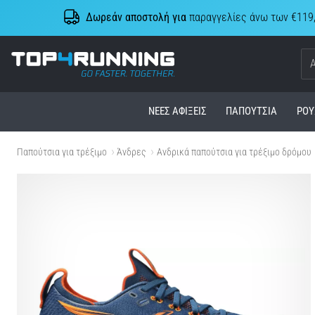
Δωρεάν αποστολή για
παραγγελίες άνω των €119
Top4Running.cy
ΝΈΕΣ ΑΦΊΞΕΙΣ
ΠΑΠΟΎΤΣΙΑ
ΡΟΎ
Παπούτσια για τρέξιμο
Άνδρες
Ανδρικά παπούτσια για τρέξιμο δρόμου