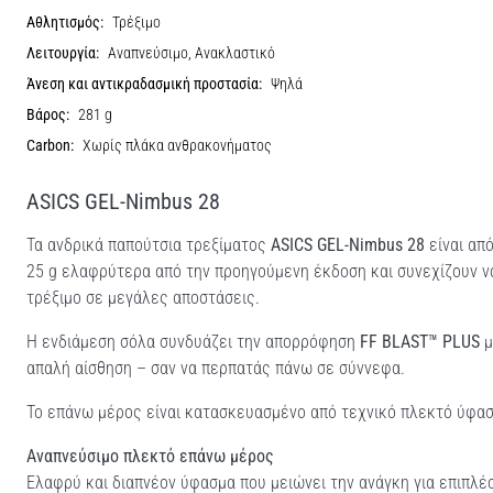
Αθλητισμός:
Τρέξιμο
Λειτουργία:
Αναπνεύσιμο, Ανακλαστικό
Άνεση και αντικραδασμική προστασία:
Ψηλά
Βάρος:
281 g
Carbon:
Χωρίς πλάκα ανθρακονήματος
ASICS GEL-Nimbus 28
Τα ανδρικά παπούτσια τρεξίματος
ASICS GEL-Nimbus 28
είναι απ
25 g ελαφρύτερα από την προηγούμενη έκδοση και συνεχίζουν 
τρέξιμο σε μεγάλες αποστάσεις.
Η ενδιάμεση σόλα συνδυάζει την απορρόφηση
FF BLAST™ PLUS
μ
απαλή αίσθηση – σαν να περπατάς πάνω σε σύννεφα.
Το επάνω μέρος είναι κατασκευασμένο από τεχνικό πλεκτό ύφασμ
Αναπνεύσιμο πλεκτό επάνω μέρος
Ελαφρύ και διαπνέον ύφασμα που μειώνει την ανάγκη για επιπλέ