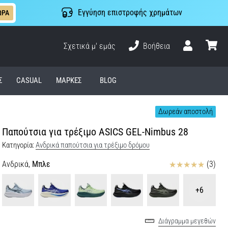
Εγγύηση επιστροφής χρημάτων
ΩΡΑ
Σχετικά μ' εμάς
Βοήθεια
Χρήστης
καλάθι
Σ
CASUAL
ΜΆΡΚΕΣ
BLOG
Δωρεάν αποστολή
Παπούτσια για τρέξιμο ASICS GEL-Nimbus 28
Κατηγορία:
Ανδρικά παπούτσια για τρέξιμο δρόμου
Κριτικές
Ανδρικά,
Μπλε
(3)
+6
Διάγραμμα μεγεθών