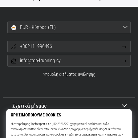
EUR - Κύπρος (EL)
+302111996496
info@top4running.cy
Υποβολή αιτήματος ανάληψης
Σχετικά μ' εμάς
Εξυπηρέτηση πελατών