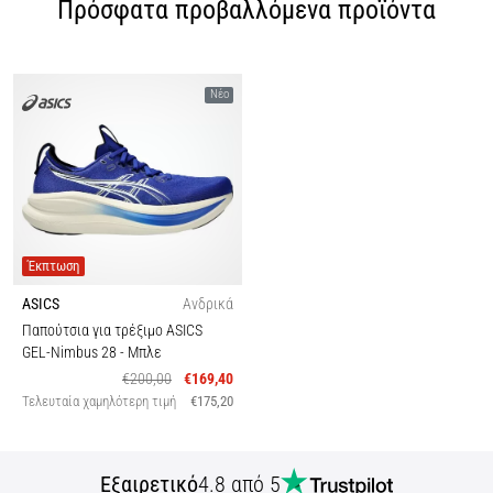
Πρόσφατα προβαλλόμενα προϊόντα
Νέο
Έκπτωση
ASICS
Ανδρικά
Παπούτσια για τρέξιμο ASICS
GEL-Nimbus 28
- Μπλε
€200,00
€169,40
Τελευταία χαμηλότερη τιμή
€175,20
Εξαιρετικό
4.8 από 5