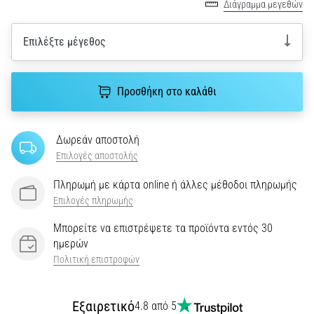
του,
Διάγραμμα μεγεθών
είτε
πρόκειται
Επιλέξτε μέγεθος
για
ερασιτέχνη
είτε
Προσθήκη στο καλάθι
για…
5. 8. 2026
Δωρεάν αποστολή
•
Επιλογές αποστολής
26 λεπτά ανάγνωσης
Πληρωμή με κάρτα online ή άλλες μέθοδοι πληρωμής
Πελματιαία
Επιλογές πληρωμής
Απονευρωσίτιδα:
Συμπτώματα,
Μπορείτε να επιστρέψετε τα προϊόντα εντός 30
Αίτια
ημερών
και
Πολιτική επιστροφών
Αντιμετώπιση
Αντιμετωπίζετε
Εξαιρετικό
4.8 από 5
οξύ