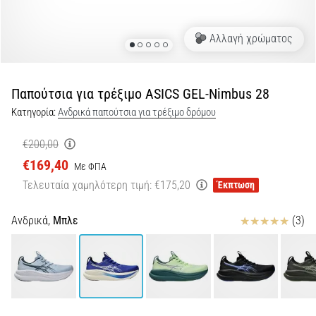
τη
διάρκεια
Αλλαγή χρώματος
και
μετά
το
Παπούτσια για τρέξιμο ASICS GEL-Nimbus 28
τρέξιμο
Κατηγορία:
Ανδρικά παπούτσια για τρέξιμο δρόμου
Ο
πόνος
€200,00
στο
€169,40
γόνατο
Με ΦΠΑ
θα
Τελευταία χαμηλότερη τιμή:
€175,20
Έκπτωση
επηρεάσει
κάθε
Κριτικές
Ανδρικά,
Μπλε
(3)
δρομέα
τουλάχιστον
μία
φορά
στη
ζωή