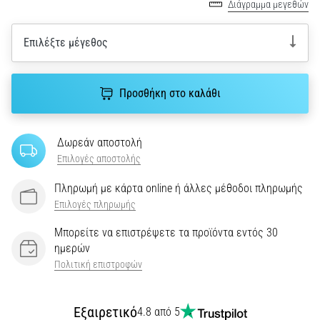
του,
Διάγραμμα μεγεθών
είτε
πρόκειται
Επιλέξτε μέγεθος
για
ερασιτέχνη
είτε
Προσθήκη στο καλάθι
για…
5. 8. 2026
Δωρεάν αποστολή
•
Επιλογές αποστολής
26 λεπτά ανάγνωσης
Πληρωμή με κάρτα online ή άλλες μέθοδοι πληρωμής
Πελματιαία
Επιλογές πληρωμής
Απονευρωσίτιδα:
Συμπτώματα,
Μπορείτε να επιστρέψετε τα προϊόντα εντός 30
Αίτια
ημερών
και
Πολιτική επιστροφών
Αντιμετώπιση
Αντιμετωπίζετε
Εξαιρετικό
4.8 από 5
οξύ