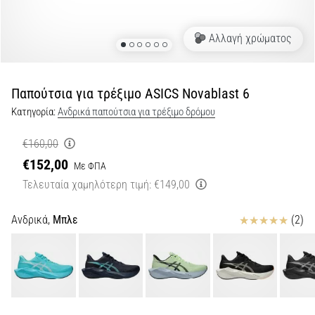
τη
διάρκεια
Αλλαγή χρώματος
και
μετά
το
Παπούτσια για τρέξιμο ASICS Novablast 6
τρέξιμο
Κατηγορία:
Ανδρικά παπούτσια για τρέξιμο δρόμου
Ο
πόνος
€160,00
στο
€152,00
γόνατο
Με ΦΠΑ
θα
Τελευταία χαμηλότερη τιμή:
€149,00
επηρεάσει
κάθε
Κριτικές
Ανδρικά,
Μπλε
(2)
δρομέα
τουλάχιστον
μία
φορά
στη
ζωή