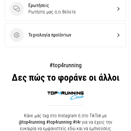
Ερωτήσεις
Εμφάνιση
Ερωτήσεις
Ρωτήστε μας ό,τι θέλετε
όλων
των
άρθρων
Τεχνολογία προϊόντων
Τεχνολογία προϊόντων
#top4running
Δες πώς το φοράνε οι άλλοι
Κάνε μας tag στο Instagram ή στο TikTok με
@top4running #top4running #t4r
για να έχεις την
ευκαιρία να εμφανιστείς εδώ και να εμπνεύσεις