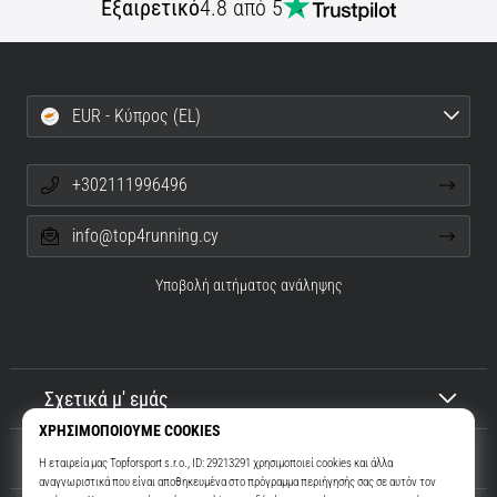
Εξαιρετικό
4.8 από 5
EUR - Κύπρος (EL)
+302111996496
info@top4running.cy
Υποβολή αιτήματος ανάληψης
Σχετικά μ' εμάς
Εξυπηρέτηση πελατών