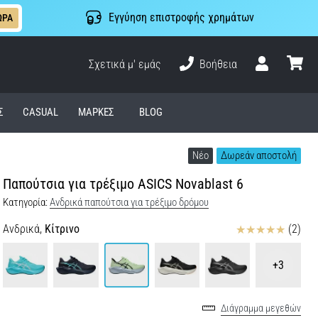
Εγγύηση επιστροφής χρημάτων
ΩΡΑ
Σχετικά μ' εμάς
Βοήθεια
Χρήστης
καλάθι
Σ
CASUAL
ΜΆΡΚΕΣ
BLOG
Νέο
Δωρεάν αποστολή
Παπούτσια για τρέξιμο ASICS Novablast 6
Κατηγορία:
Ανδρικά παπούτσια για τρέξιμο δρόμου
Κριτικές
Ανδρικά,
Κίτρινο
(2)
+3
Διάγραμμα μεγεθών