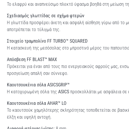
Το ελαφρύ και αναπνεύσιμο πλεκτό ύφασμα βοηθά στη μείωση τη
Σχεδιασμός γλωττίδας σε σχήμα φτερών
Η γλωττίδα προσφέρει άνετη και ασφαλή αίσθηση γύρω από το με
αποτρέπεται το τύλιγμά της.
Στοιχείο τραμπολίνο FF TURBO™ SQUARED
Η κατασκευή της μεσόσολας στο μπροστινό μέρος του παπουτσιο
Απόσβεση FF BLAST™ MAX
Πρόκειται για έναν από τους πιο ενεργειακούς αφρούς μας, εν
προσγείωση απαλή σαν σύννεφο.
Καουτσουκένια σόλα ASICSGRIP™
Η κατοχυρωμένη σόλα της
ASICS
προσκολλάται με ασφάλεια σε 
Καουτσουκένια σόλα AHAR™ LO
Το καουτσούκ χαμηλότερης σκληρότητας τοποθετείται σε βασικέ
έλξη και υψηλή αντοχή.
Διαφορά φτέρνας/μύτης:
8 mm