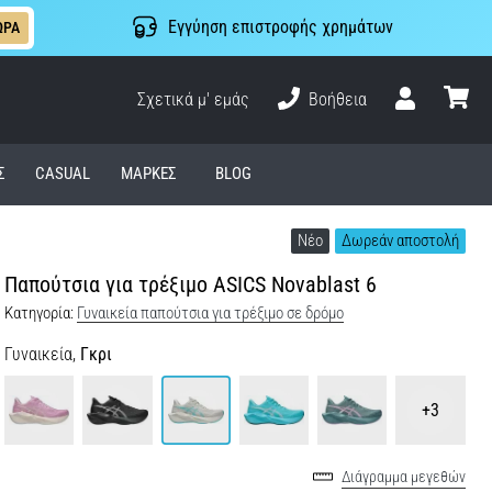
Εγγύηση επιστροφής χρημάτων
ΩΡΑ
Σχετικά μ' εμάς
Βοήθεια
Χρήστης
καλάθι
Σ
CASUAL
ΜΆΡΚΕΣ
BLOG
Νέο
Δωρεάν αποστολή
Παπούτσια για τρέξιμο ASICS Novablast 6
Κατηγορία:
Γυναικεία παπούτσια για τρέξιμο σε δρόμο
Γυναικεία,
Γκρι
+3
Διάγραμμα μεγεθών