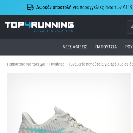
Δωρεάν αποστολή για
παραγγελίες άνω των €119
Top4Running.cy
ΝΈΕΣ ΑΦΊΞΕΙΣ
ΠΑΠΟΎΤΣΙΑ
ΡΟΎ
Παπούτσια για τρέξιμο
Γυναίκες
Γυναικεία παπούτσια για τρέξιμο σε δ