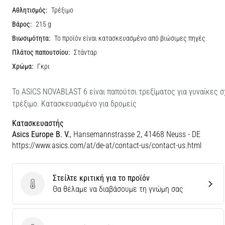
Αθλητισμός:
Τρέξιμο
Βάρος:
215 g
Βιωσιμότητα:
Το προϊόν είναι κατασκευασμένο από βιώσιμες πηγές
Πλάτος παπουτσίου:
Στάνταρ
Χρώμα:
Γκρι
Το ASICS NOVABLAST 6 είναι παπούτσι τρεξίματος για γυναίκες σ
τρέξιμο. Κατασκευασμένο για δρομείς
Κατασκευαστής
Asics Europe B. V.
, Hansemannstrasse 2, 41468 Neuss - DE
https://www.asics.com/at/de-at/contact-us/contact-us.html
Στείλτε κριτική για το προϊόν
Στείλτε κριτική για το προϊόν
Θα θέλαμε να διαβάσουμε τη γνώμη σας