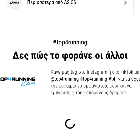
Περισσότερα από ASICS
ASICS
#top4running
Δες πώς το φοράνε οι άλλοι
Κάνε μας tag στο Instagram ή στο TikTok με
@top4running #top4running #t4r
για να έχε
την ευκαιρία να εμφανιστείς εδώ και να
εμπνεύσεις τους επόμενους δρομείς.