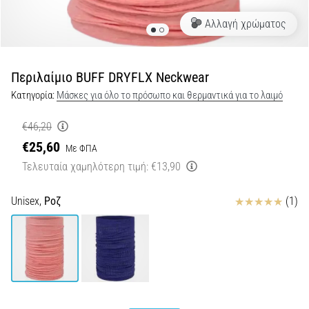
•
25 λεπτά ανάγνωσης
Αλλαγή χρώματος
Πώς
να
ΕπιλέξετεΜπατόν
Περιλαίμιο BUFF DRYFLX Neckwear
Τρεξίματος
Κατηγορία:
Μάσκες για όλο το πρόσωπο και θερμαντικά για το λαιμό
και
Ποια
€46,20
Οφέλη
€25,60
Με ΦΠΑ
θα
Τελευταία χαμηλότερη τιμή:
€13,90
σας
Προσφέρουν;
Κριτικές
Unisex,
Ροζ
(1)
Τα
μπατόν
τρεξίματος
ανήκουν
στα
πιο
δημοφιλή