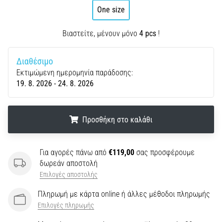
και
One size
ευρέως
διαδεδομένα
Βιαστείτε, μένουν μόνο
4 pcs
!
προπονητικά
εργαλεία.
Ποια
Διαθέσιμο
οφέλη
Εκτιμώμενη ημερομηνία παράδοσης:
θα
19. 8. 2026 - 24. 8. 2026
σου
προσφέρουν…
Προσθήκη στο καλάθι
7. 8. 2026
•
.
.
.
Για αγορές πάνω από
€119,00
σας προσφέρουμε
32 λεπτά ανάγνωσης
δωρεάν αποστολή
Προπόνηση
Επιλογές αποστολής
Διαλειμματικού
Τρεξίματος:
Πληρωμή με κάρτα online ή άλλες μέθοδοι πληρωμής
Ενισχύστε
Επιλογές πληρωμής
την