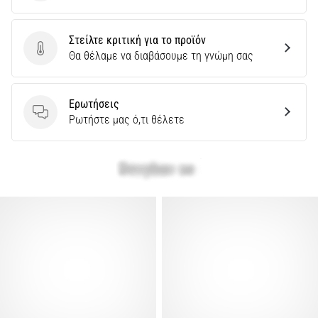
Ποια
οφέλη
Στείλτε κριτική για το προϊόν
προσφέρει,
Στείλτε κριτική για το προϊόν
Θα θέλαμε να διαβάσουμε τη γνώμη σας
…
Ερωτήσεις
Εμφάνιση
Ερωτήσεις
Ρωτήστε μας ό,τι θέλετε
όλων
των
άρθρων