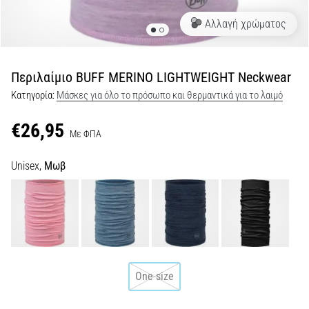
•
25 λεπτά ανάγνωσης
Αλλαγή χρώματος
Πώς
να
ΕπιλέξετεΜπατόν
Περιλαίμιο BUFF MERINO LIGHTWEIGHT Neckwear
Τρεξίματος
Κατηγορία:
Μάσκες για όλο το πρόσωπο και θερμαντικά για το λαιμό
και
Ποια
€26,95
Με ΦΠΑ
Οφέλη
θα
Unisex,
Μωβ
σας
Προσφέρουν;
Τα
μπατόν
τρεξίματος
ανήκουν
στα
One size
πιο
δημοφιλή