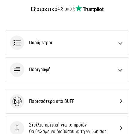
και
Εξαιρετικό
4.8 από 5
ευρέως
διαδεδομένα
προπονητικά
εργαλεία.
Ποια
οφέλη
Παράμετροι
θα
σου
προσφέρουν…
Περιγραφή
7. 8. 2026
•
32 λεπτά ανάγνωσης
Προπόνηση
Περισσότερα από BUFF
BUFF
Διαλειμματικού
Τρεξίματος:
Ενισχύστε
Στείλτε κριτική για το προϊόν
την
Στείλτε κριτική για το προϊόν
Θα θέλαμε να διαβάσουμε τη γνώμη σας