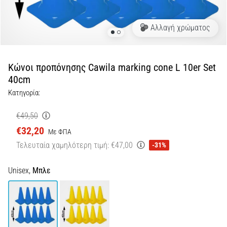
Γόνατο
του
Αλλαγή χρώματος
Δρομέα:
Αίτια,
Αντιμετώπιση
Κώνοι προπόνησης Cawila marking cone L 10er Set
και
40cm
Πρόληψη
Κατηγορία:
Το
γόνατο
€49,50
του
€32,20
Με ΦΠΑ
δρομέα
Τελευταία χαμηλότερη τιμή:
€47,00
-31%
(runner's
knee),
γνωστό
Unisex,
Μπλε
και
ως
σύνδρομο
λαγονοκνημιαίας
ταινίας