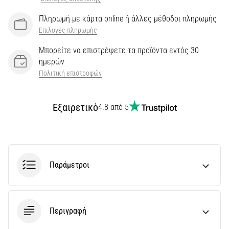
κορυφαία
μοντέλα
Πληρωμή με κάρτα online ή άλλες μέθοδοι πληρωμής
παπουτσιών
Επιλογές πληρωμής
τρεξίματος
Μπορείτε να επιστρέψετε τα προϊόντα εντός 30
με
ημερών
μεγαλύτερη
αντικραδασμική
Πολιτική επιστροφών
προστασία;
Ανακαλύψτε
Εξαιρετικό
παπούτσια
4.8 από 5
με…
Εμφάνιση
Παράμετροι
όλων
των
άρθρων
Περιγραφή