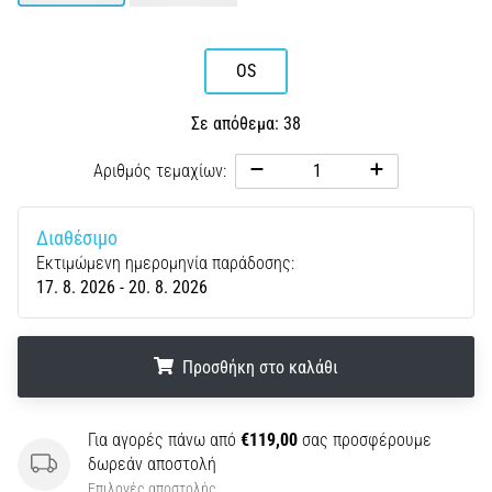
(ITBS),
είναι
ένα
OS
πολύ
συχνό…
Σε απόθεμα: 38
Αριθμός τεμαχίων:
6. 8. 2026
•
33 λεπτά ανάγνωσης
Διαθέσιμο
Εκτιμώμενη ημερομηνία παράδοσης:
Παπούτσια
17. 8. 2026 - 20. 8. 2026
τρεξίματος
με
μεγαλύτερη
Προσθήκη στο καλάθι
αντικραδασμική
προστασία
.
.
.
Ποια
Για αγορές πάνω από
€119,00
σας προσφέρουμε
είναι
δωρεάν αποστολή
τα
Επιλογές αποστολής