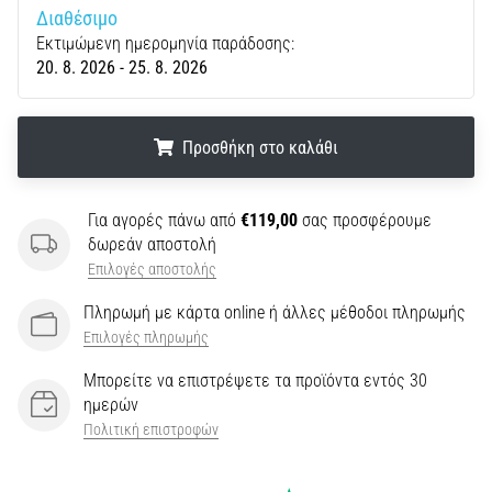
την
Διαθέσιμο
ευκιννησία
Εκτιμώμενη ημερομηνία παράδοσης:
και
20. 8. 2026 - 25. 8. 2026
τις
αλλαγές
κατεύθυνσης.
Προσθήκη στο καλάθι
Πώς
εκτελείται
σωστά,
.
.
.
Για αγορές πάνω από
€119,00
σας προσφέρουμε
…
δωρεάν αποστολή
Επιλογές αποστολής
6. 8. 2026
•
Πληρωμή με κάρτα online ή άλλες μέθοδοι πληρωμής
29 λεπτά ανάγνωσης
Επιλογές πληρωμής
Γόνατο
Μπορείτε να επιστρέψετε τα προϊόντα εντός 30
του
ημερών
Δρομέα:
Πολιτική επιστροφών
Αίτια,
Αντιμετώπιση