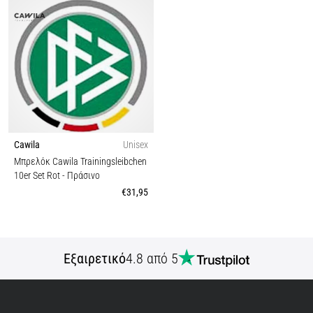
Cawila
Unisex
Μπρελόκ Cawila Trainingsleibchen
10er Set Rot
- Πράσινο
€31,95
Εξαιρετικό
4.8 από 5