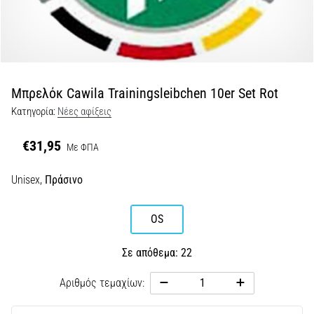
Shuttle
run
και
beep
test:
Μπρελόκ Cawila Trainingsleibchen 10er Set Rot
Τι
Κατηγορία:
Νέες αφίξεις
είναι
και
€31,95
Με ΦΠΑ
πώς
εκτελούνται;
Unisex,
Πράσινο
Στην
πράξη,
OS
το
shuttle
Σε απόθεμα: 22
run
δοκιμάζει
Αριθμός τεμαχίων:
την
ταχύτητα,