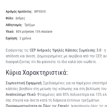
Αριθμός προϊόντος:
WP50VX
Φύλο:
άνδρες
Αθλητισμός:
Τρέξιμο
Υλικό:
85% polyester, 15% elastane
Εγγύηση:
2 χρόνια
Εισάγοντας τις
CEP Ανδρικές Υψηλές Κάλτσες Συμπίεσης 3.0
- η
απόδοση και άνεση. Δημιουργημένες με ακρίβεια από την CEP, α
διασφαλίζοντας ότι θα φαίνεστε το ίδιο καλά όσο νιώθετε.
Κύρια Χαρακτηριστικά:
Συμπιεστική Εφαρμογή
: Σχεδιασμένες για να παρέχουν υποστήριξ
κάλτσες βοηθούν στη μείωση της κόπωσης και στη βελτίωση το
Αναπνεύσιμο Υλικό
: Φτιαγμένες από 85% πολυεστέρα και 15% ελ
σας στεγνά και άνετα κατά τη διάρκεια έντονων τρεξιμάτων.
Προσαρμοστικότητα σε Όλες τις Εποχές
: Ικανοποιούν όλες τις