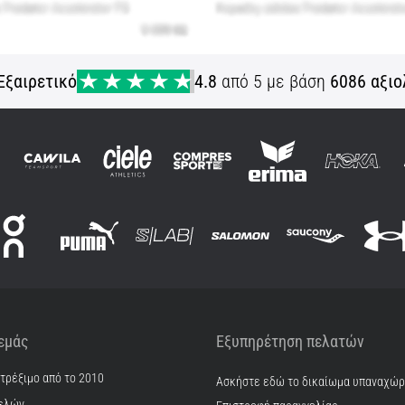
Εξαιρετικό
4.8
από 5 με βάση
6086 αξιο
 εμάς
Εξυπηρέτηση πελατών
 τρέξιμο από το 2010
Ασκήστε εδώ το δικαίωμα υπαναχώ
ελών