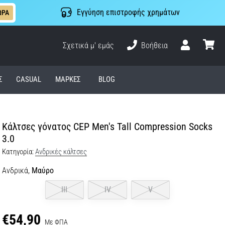
Εγγύηση επιστροφής χρημάτων
ΩΡΑ
Σχετικά μ' εμάς
Βοήθεια
Χρήστης
καλάθι
Σ
CASUAL
ΜΆΡΚΕΣ
BLOG
Κάλτσες γόνατος CEP Men's Tall Compression Socks
3.0
Κατηγορία:
Ανδρικές κάλτσες
Ανδρικά,
Μαύρο
III
IV
V
€54,90
Με ΦΠΑ