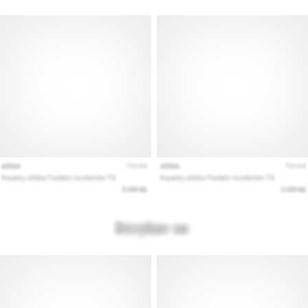
Εμφάνιση
όλων
των
άρθρων