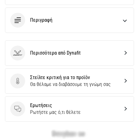
και
Πρόληψη
Το
Περιγραφή
γόνατο
του
δρομέα
(runner's
Περισσότερα από Dynafit
knee),
Dynafit
γνωστό
και
ως
Στείλτε κριτική για το προϊόν
σύνδρομο
Στείλτε κριτική για το προϊόν
Θα θέλαμε να διαβάσουμε τη γνώμη σας
λαγονοκνημιαίας
ταινίας
(ITBS),
Ερωτήσεις
είναι
Ερωτήσεις
Ρωτήστε μας ό,τι θέλετε
ένα
πολύ
συχνό…