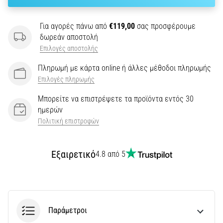
την
ευκιννησία
και
Για αγορές πάνω από
€119,00
σας προσφέρουμε
τις
δωρεάν αποστολή
αλλαγές
Επιλογές αποστολής
κατεύθυνσης.
Πώς
Πληρωμή με κάρτα online ή άλλες μέθοδοι πληρωμής
εκτελείται
Επιλογές πληρωμής
σωστά,
Μπορείτε να επιστρέψετε τα προϊόντα εντός 30
…
ημερών
Πολιτική επιστροφών
6. 8. 2026
•
29 λεπτά ανάγνωσης
Εξαιρετικό
4.8 από 5
Γόνατο
του
Δρομέα:
Αίτια,
Παράμετροι
Αντιμετώπιση