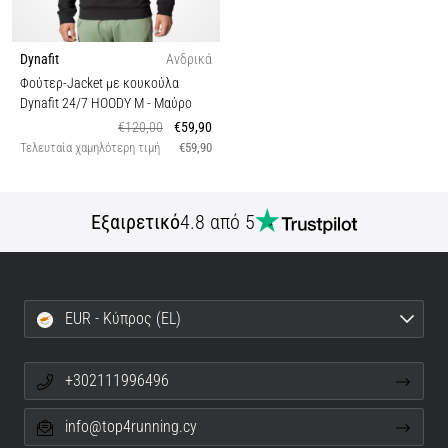
Dynafit
Ανδρικά
Φούτερ-Jacket με κουκούλα
Dynafit 24/7 HOODY M
- Μαύρο
€120,00
€59,90
Τελευταία χαμηλότερη τιμή
€59,90
Εξαιρετικό
4.8 από 5
EUR - Κύπρος (EL)
+302111996496
info@top4running.cy