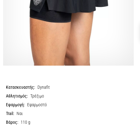
Κατασκευαστής:
Dynafit
Αθλητισμός:
Τρέξιμο
Εφαρμογή:
Εφαρμοστό
Trail:
Ναι
Βάρος:
110 g