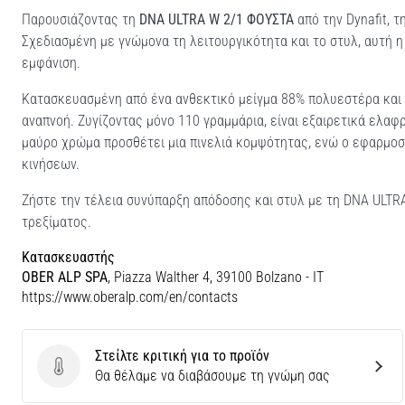
Παρουσιάζοντας τη
DNA ULTRA W 2/1 ΦΟΥΣΤΑ
από την Dynafit, τ
Σχεδιασμένη με γνώμονα τη λειτουργικότητα και το στυλ, αυτή 
εμφάνιση.
Κατασκευασμένη από ένα ανθεκτικό μείγμα 88% πολυεστέρα και 
αναπνοή. Ζυγίζοντας μόνο 110 γραμμάρια, είναι εξαιρετικά ελαφρ
μαύρο χρώμα προσθέτει μια πινελιά κομψότητας, ενώ ο εφαρμοσ
κινήσεων.
Ζήστε την τέλεια συνύπαρξη απόδοσης και στυλ με τη DNA ULTR
τρεξίματος.
Κατασκευαστής
OBER ALP SPA
, Piazza Walther 4, 39100 Bolzano - IT
https://www.oberalp.com/en/contacts
Στείλτε κριτική για το προϊόν
Στείλτε κριτική για το προϊόν
Θα θέλαμε να διαβάσουμε τη γνώμη σας