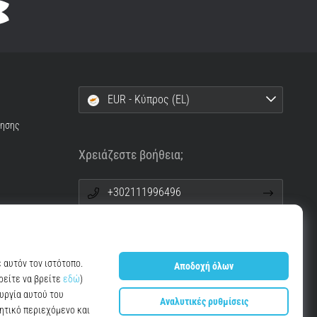
EUR - Κύπρος (EL)
ρησης
Χρειάζεστε βοήθεια;
+302111996496
info@top4running.cy