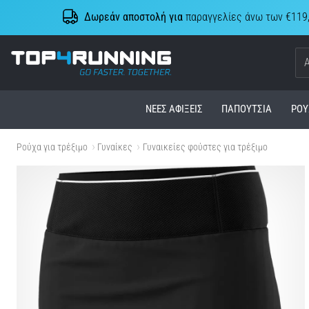
Δωρεάν αποστολή για
παραγγελίες άνω των €119
Top4Running.cy
ΝΈΕΣ ΑΦΊΞΕΙΣ
ΠΑΠΟΎΤΣΙΑ
ΡΟΎ
Ρούχα για τρέξιμο
Γυναίκες
Γυναικείες φούστες για τρέξιμο