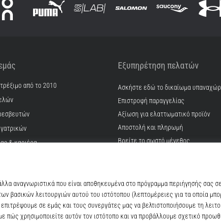
 εμάς
Εξυπηρέτηση πελατών
 τρέξιμο από το 2010
Ασκήστε εδώ το δικαίωμα υπαναχώ
ελών
Επιστροφή παραγγελίας
ρεσβευτών
Αξίωση για ελαττωματικό προϊόν
Αποστολή και πληρωμή
γατρικών
Βρείτε το σωστό μέγεθος
ίας & καριέρα
Επικοινωνία
kie
Συχνές ερωτήσεις
ϋποθέσεις
Πολιτική απορρήτου