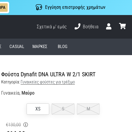
Εγγύηση επιστροφής χρημάτων
ΩΡΑ
Σχετικά μ' εμάς
Βοήθεια
Χρήστης
καλάθι
Σ
CASUAL
ΜΆΡΚΕΣ
BLOG
Φούστα Dynafit DNA ULTRA W 2/1 SKIRT
Κατηγορία:
Γυναικείες φούστες για τρέξιμο
Γυναικεία,
Μαύρο
XS
S
M
€130,00