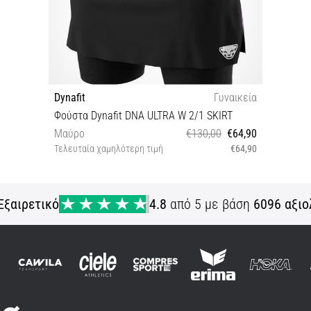
Dynafit
Γυναικεία
Φούστα Dynafit DNA ULTRA W 2/1 SKIRT
Μαύρο
€130,00
€64,90
Τελευταία χαμηλότερη τιμή
€64,90
XS
Εξαιρετικό
4.8
από 5 με βάση
6096 αξιο