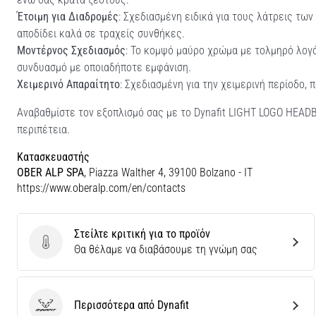
Έτοιμη για Διαδρομές
: Σχεδιασμένη ειδικά για τους λάτρεις τω
αποδίδει καλά σε τραχείς συνθήκες.
Μοντέρνος Σχεδιασμός
: Το κομψό μαύρο χρώμα με τολμηρό λογό
συνδυασμό με οποιαδήποτε εμφάνιση.
Χειμερινό Απαραίτητο
: Σχεδιασμένη για την χειμερινή περίοδο,
Αναβαθμίστε τον εξοπλισμό σας με το Dynafit LIGHT LOGO HEAD
περιπέτεια.
Κατασκευαστής
OBER ALP SPA
, Piazza Walther 4, 39100 Bolzano - IT
https://www.oberalp.com/en/contacts
Στείλτε κριτική για το προϊόν
Στείλτε κριτική για το προϊόν
Θα θέλαμε να διαβάσουμε τη γνώμη σας
Περισσότερα από Dynafit
Dynafit