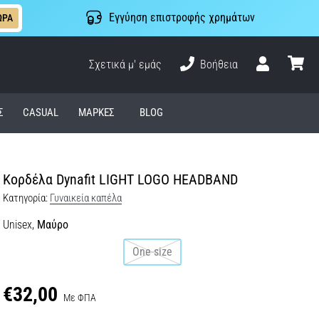
Εγγύηση επιστροφής χρημάτων
ΩΡΑ
Σχετικά μ' εμάς
Βοήθεια
Χρήστης
καλάθι
Σ
CASUAL
ΜΆΡΚΕΣ
BLOG
Κορδέλα Dynafit LIGHT LOGO HEADBAND
Κατηγορία:
Γυναικεία καπέλα
Unisex,
Μαύρο
One size
€32,00
Με ΦΠΑ