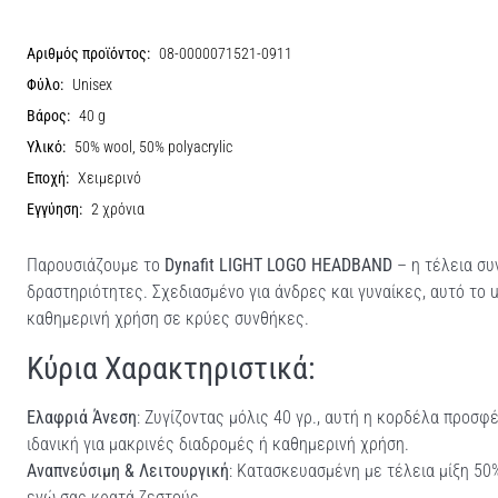
Αριθμός προϊόντος:
08-0000071521-0911
Φύλο:
Unisex
Βάρος:
40 g
Υλικό:
50% wool, 50% polyacrylic
Εποχή:
Χειμερινό
Εγγύηση:
2 χρόνια
Παρουσιάζουμε το
Dynafit LIGHT LOGO HEADBAND
– η τέλεια συ
δραστηριότητες. Σχεδιασμένο για άνδρες και γυναίκες, αυτό το u
καθημερινή χρήση σε κρύες συνθήκες.
Κύρια Χαρακτηριστικά:
Ελαφριά Άνεση
: Ζυγίζοντας μόλις 40 γρ., αυτή η κορδέλα προσφ
ιδανική για μακρινές διαδρομές ή καθημερινή χρήση.
Αναπνεύσιμη & Λειτουργική
: Κατασκευασμένη με τέλεια μίξη 50
ενώ σας κρατά ζεστούς.