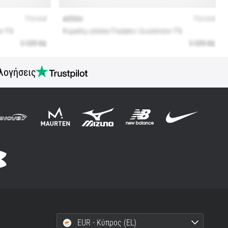
λογήσεις
EUR - Κύπρος (EL)