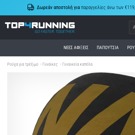
Δωρεάν αποστολή για
παραγγελίες άνω των €119
Top4Running.cy
ΝΈΕΣ ΑΦΊΞΕΙΣ
ΠΑΠΟΎΤΣΙΑ
ΡΟΎ
Ρούχα για τρέξιμο
Γυναίκες
Γυναικεία καπέλα