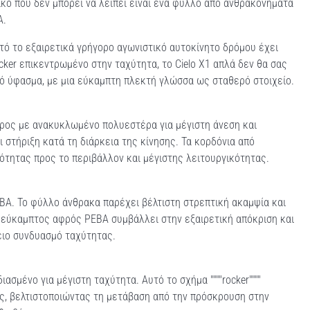
ικό που δεν μπορεί να λείπει είναι ένα φύλλο από ανθρακονήματα
A.
τό το εξαιρετικά γρήγορο αγωνιστικό αυτοκίνητο δρόμου έχει
er επικεντρωμένο στην ταχύτητα, το Cielo X1 απλά δεν θα σας
τό ύφασμα, με μια εύκαμπτη πλεκτή γλώσσα ως σταθερό στοιχείο.
έρος με ανακυκλωμένο πολυεστέρα για μέγιστη άνεση και
στήριξη κατά τη διάρκεια της κίνησης. Τα κορδόνια από
τητας προς το περιβάλλον και μέγιστης λειτουργικότητας.
BA. Το φύλλο άνθρακα παρέχει βέλτιστη στρεπτική ακαμψία και
 εύκαμπτος αφρός PEBA συμβάλλει στην εξαιρετική απόκριση και
ειο συνδυασμό ταχύτητας.
ασμένο για μέγιστη ταχύτητα. Αυτό το σχήμα """"rocker""""
ος, βελτιστοποιώντας τη μετάβαση από την πρόσκρουση στην