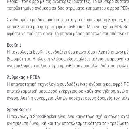
Pebax - τον αφρό με τις ανώτερες ιδιότητες. Το δεύτερο συστατ
τοποθετημένο ανάμεσα σε δύο στρώματα εύκαμπτου αφρού PEB
Σχεδιασμένο με δυναμικά κοψίματα για εξοικονόμηση βάρους, αυ
κυριολεκτικά μια φτερωτή φέτα άνθρακα. Με ένα σχήμα MetaRock
αφήσει να τρέξετε αργά. Το επάνω μέρος αποτελείται από πλεκ
EcoKnit
Η τεχνολογία EcoKnit συνδυάζει ένα καινοτόμο πλεκτό επάνω μ
βιωσιμότητα. Η πλεκτή γλώσσα εξασφαλίζει τέλεια εφαρμογή και 
ανακυκλωμένο πολυεστέρα προσθέτουν μια άλλη διάσταση φιλικό
Άνθρακας + PEBA
Η επαναστατική τεχνολογία συνδυάζει ίνες άνθρακα και αφρό PE
αποτελεσματική μεταφορά ενέργειας σε κάθε αναπήδηση, ενώ ο
άνεση. Αυτή η συνέργεια υλικών παρέχει στους δρομείς τον τέλ
SpeedRocker
Η τεχνολογία SpeedRocker είναι ένα καινοτόμο σχήμα σόλας σχεδι
ενισχύει τη δυναμική και την αποτελεσματικότητα του τρεξίματ