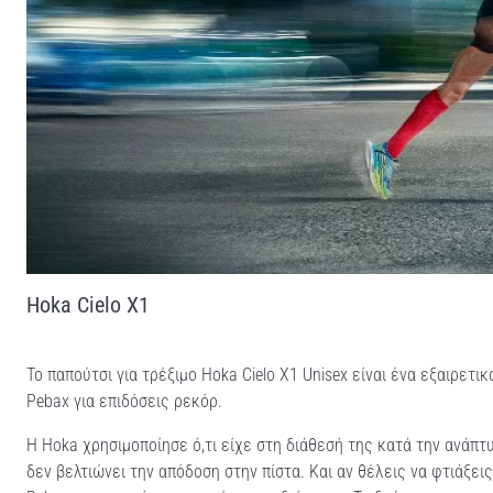
Hoka Cielo X1
Το παπούτσι για τρέξιμο Hoka Cielo X1 Unisex είναι ένα εξαιρε
Pebax για επιδόσεις ρεκόρ.
Η Hoka χρησιμοποίησε ό,τι είχε στη διάθεσή της κατά την ανάπτυ
δεν βελτιώνει την απόδοση στην πίστα. Και αν θέλεις να φτιάξει