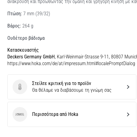
ανάκρουση και προωθώντας την ομαλή και γρήγορη κίνηση με κά
Πτώση:
7 mm (39/32)
Βάρος:
264 g
Ουδέτερο βάδισμα
Κατασκευαστής
Deckers Germany GmbH
, Karl-Weinmair-Strasse 9-11, 80807 Munic
https://www.hoka.com/de/at/impressum.html#localePromptDialog
Στείλτε κριτική για το προϊόν
Στείλτε κριτική για το προϊόν
Θα θέλαμε να διαβάσουμε τη γνώμη σας
Περισσότερα από Hoka
Hoka