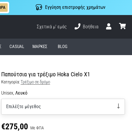
Εγγύηση επιστροφής χρημάτων
ΩΡΑ
Σχετικά μ' εμάς
Βοήθεια
Χρήστης
καλάθι
Σ
CASUAL
ΜΆΡΚΕΣ
BLOG
Παπούτσια για τρέξιμο Hoka Cielo X1
Κατηγορία:
Τρέξιμο σε δρόμο
Unisex,
Λευκό
Επιλέξτε μέγεθος
€275,00
Με ΦΠΑ