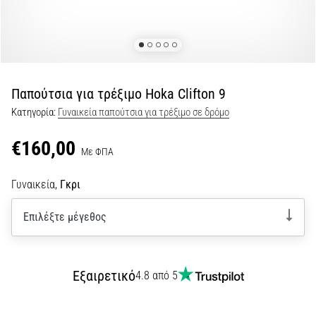
τη
διάρκεια
και
μετά
το
Παπούτσια για τρέξιμο Hoka Clifton 9
τρέξιμο
Κατηγορία:
Γυναικεία παπούτσια για τρέξιμο σε δρόμο
Ο
πόνος
€160,00
στο
Με ΦΠΑ
γόνατο
θα
Γυναικεία,
Γκρι
επηρεάσει
κάθε
Επιλέξτε μέγεθος
δρομέα
τουλάχιστον
μία
φορά
Εξαιρετικό
4.8 από 5
στη
ζωή