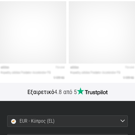
Εμφάνιση
όλων
των
άρθρων
Εξαιρετικό
4.8 από 5
EUR - Κύπρος (EL)