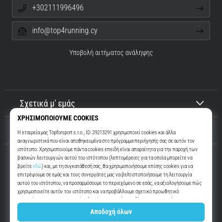
+302111996496
info@top4running.cy
Υποβολή αιτήματος ανάληψης
Σχετικά μ' εμάς
Εξυπηρέτηση πελατών
Top4Running.cy
Περισσότερα από 16 χρόνια σας παρακινούμε να βγείτε έξω και να
τρέξετε. Πιο γρήγορα. Μαζί μας. Κάθε μέρα.