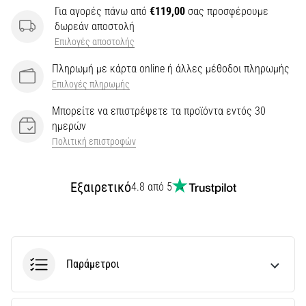
την
Για αγορές πάνω από
€119,00
σας προσφέρουμε
ευκιννησία
δωρεάν αποστολή
και
Επιλογές αποστολής
τις
αλλαγές
Πληρωμή με κάρτα online ή άλλες μέθοδοι πληρωμής
κατεύθυνσης.
Επιλογές πληρωμής
Πώς
εκτελείται
Μπορείτε να επιστρέψετε τα προϊόντα εντός 30
σωστά,
ημερών
…
Πολιτική επιστροφών
6. 8. 2026
Εξαιρετικό
4.8 από 5
•
29 λεπτά ανάγνωσης
Γόνατο
του
Δρομέα:
Παράμετροι
Αίτια,
Αντιμετώπιση