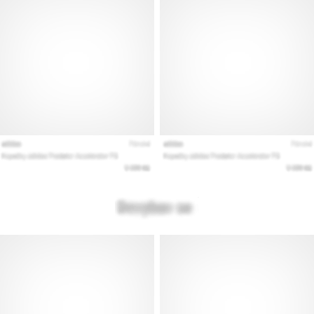
Εμφάνιση
όλων
των
άρθρων