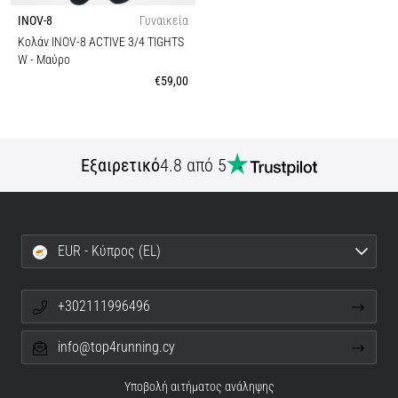
INOV-8
Γυναικεία
Κολάν INOV-8 ACTIVE 3/4 TIGHTS
W
- Μαύρο
€59,00
Εξαιρετικό
4.8 από 5
EUR - Κύπρος (EL)
+302111996496
info@top4running.cy
Υποβολή αιτήματος ανάληψης