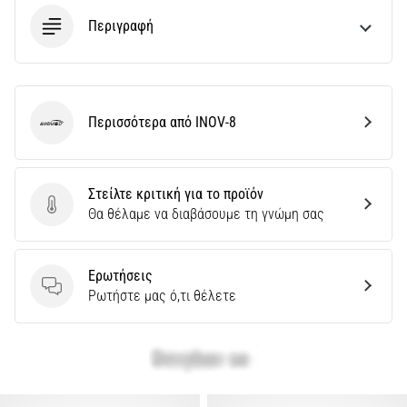
και
Περιγραφή
Πρόληψη
Το
γόνατο
του
δρομέα
Περισσότερα από INOV-8
INOV-8
(runner's
knee),
γνωστό
Στείλτε κριτική για το προϊόν
και
Στείλτε κριτική για το προϊόν
Θα θέλαμε να διαβάσουμε τη γνώμη σας
ως
σύνδρομο
λαγονοκνημιαίας
Ερωτήσεις
ταινίας
Ερωτήσεις
Ρωτήστε μας ό,τι θέλετε
(ITBS),
είναι
ένα
πολύ
συχνό…