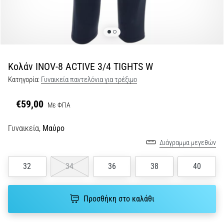
Shuttle
run
και
beep
test:
Κολάν INOV-8 ACTIVE 3/4 TIGHTS W
Τι
Κατηγορία:
Γυναικεία παντελόνια για τρέξιμο
είναι
και
€59,00
Με ΦΠΑ
πώς
εκτελούνται;
Γυναικεία,
Μαύρο
Στην
Διάγραμμα μεγεθών
πράξη,
το
32
34
36
38
40
shuttle
run
δοκιμάζει
Προσθήκη στο καλάθι
την
ταχύτητα,