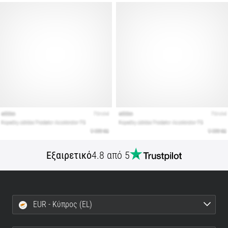
Εμφάνιση
όλων
των
άρθρων
Εξαιρετικό
4.8 από 5
EUR - Κύπρος (EL)