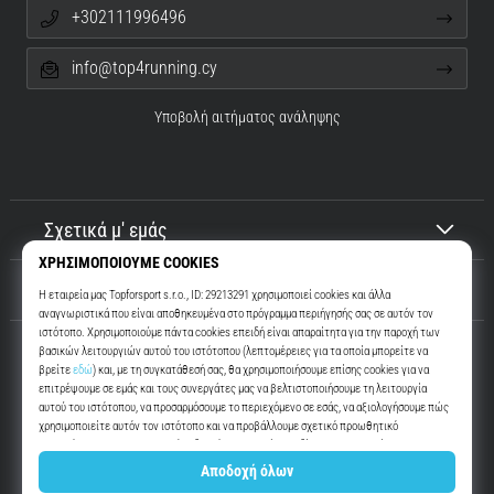
+302111996496
info@top4running.cy
Υποβολή αιτήματος ανάληψης
Σχετικά μ' εμάς
Εξυπηρέτηση πελατών
Top4Running.cy
Περισσότερα από 16 χρόνια σας παρακινούμε να βγείτε έξω και να
τρέξετε. Πιο γρήγορα. Μαζί μας. Κάθε μέρα.