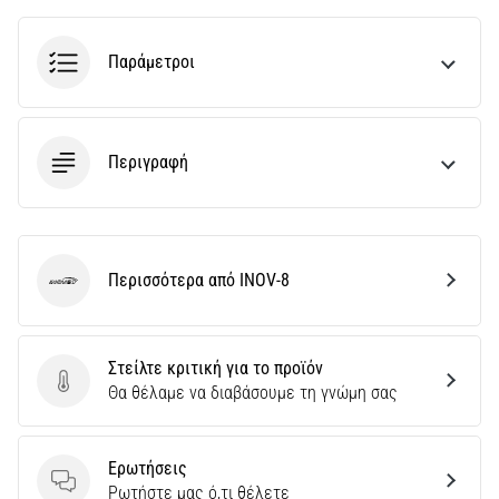
του,
είτε
πρόκειται
Παράμετροι
για
ερασιτέχνη
είτε
για…
Περιγραφή
5. 8. 2026
•
26 λεπτά ανάγνωσης
Περισσότερα από INOV-8
INOV-8
Πελματιαία
Απονευρωσίτιδα:
Συμπτώματα,
Στείλτε κριτική για το προϊόν
Αίτια
Στείλτε κριτική για το προϊόν
Θα θέλαμε να διαβάσουμε τη γνώμη σας
και
Αντιμετώπιση
Ερωτήσεις
Αντιμετωπίζετε
Ερωτήσεις
Ρωτήστε μας ό,τι θέλετε
οξύ