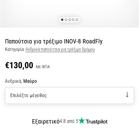
τη
διάρκεια
και
μετά
το
Παπούτσια για τρέξιμο INOV-8 RoadFly
τρέξιμο
Κατηγορία:
Ανδρικά παπούτσια για τρέξιμο δρόμου
Ο
πόνος
€130,00
στο
Με ΦΠΑ
γόνατο
θα
Ανδρικά,
Μαύρο
επηρεάσει
κάθε
Επιλέξτε μέγεθος
δρομέα
τουλάχιστον
μία
φορά
Εξαιρετικό
4.8 από 5
στη
ζωή