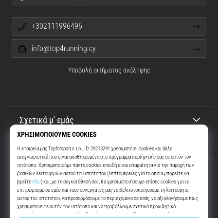
+302111996496
info@top4running.cy
Υποβολή αιτήματος ανάληψης
Σχετικά μ' εμάς
Εξυπηρέτηση πελατών
Top4Running.cy
Περισσότερα από 16 χρόνια σας παρακινούμε να βγείτε έξω και να