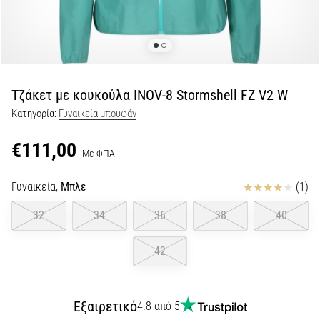
για…
5. 8. 2026
•
26 λεπτά ανάγνωσης
Τζάκετ με κουκούλα INOV-8 Stormshell FZ V2 W
Πελματιαία
Κατηγορία:
Γυναικεία μπουφάν
Απονευρωσίτιδα:
Συμπτώματα,
€111,00
Με ΦΠΑ
Αίτια
και
Κριτικές
Γυναικεία,
Μπλε
(1)
Αντιμετώπιση
Αντιμετωπίζετε
32
34
36
38
40
οξύ
πόνο
42
στη
φτέρνα
κατά
Εξαιρετικό
4.8 από 5
τη