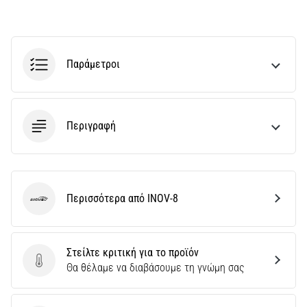
διάρκεια
ή
μετά
το
τρέξιμο;
Παράμετροι
Μία
από
τις
πιο
Περιγραφή
συχνές
αιτίες
είναι
η
Περισσότερα από INOV-8
πελματιαία…
INOV-8
5. 8. 2026
Στείλτε κριτική για το προϊόν
•
Στείλτε κριτική για το προϊόν
Θα θέλαμε να διαβάσουμε τη γνώμη σας
35 λεπτά ανάγνωσης
Υπερπλήρωση
Υδατανθράκων: