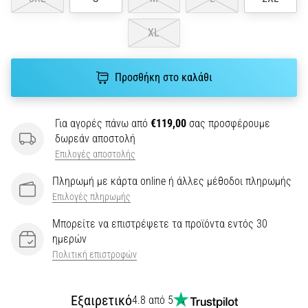
διάρκεια
ή
μετά
XL
το
τρέξιμο;
Προσθήκη στο καλάθι
Μία
από
τις
πιο
Για αγορές πάνω από
€119,00
σας προσφέρουμε
συχνές
δωρεάν αποστολή
αιτίες
Επιλογές αποστολής
είναι
Πληρωμή με κάρτα online ή άλλες μέθοδοι πληρωμής
η
Επιλογές πληρωμής
πελματιαία…
Μπορείτε να επιστρέψετε τα προϊόντα εντός 30
ημερών
5. 8. 2026
•
Πολιτική επιστροφών
35 λεπτά ανάγνωσης
Υπερπλήρωση
Εξαιρετικό
4.8 από 5
Υδατανθράκων: