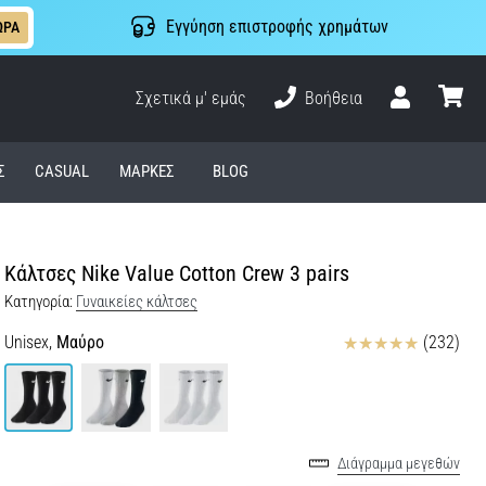
Εγγύηση επιστροφής χρημάτων
ΩΡΑ
Σχετικά μ' εμάς
Βοήθεια
Χρήστης
καλάθι
Σ
CASUAL
ΜΆΡΚΕΣ
BLOG
Κάλτσες Nike Value Cotton Crew 3 pairs
Κατηγορία:
Γυναικείες κάλτσες
Κριτικές
Unisex,
Μαύρο
(232)
Διάγραμμα μεγεθών