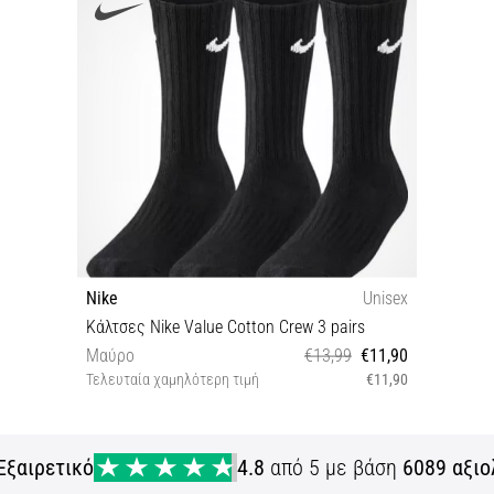
Nike
Unisex
Κάλτσες Nike Value Cotton Crew 3 pairs
Μαύρο
€13,99
€11,90
Τελευταία χαμηλότερη τιμή
€11,90
S XL
Εξαιρετικό
4.8
από 5 με βάση
6089 αξιο