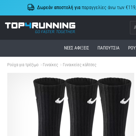
Δωρεάν αποστολή για
παραγγελίες άνω των €119
Top4Running.cy
ΝΈΕΣ ΑΦΊΞΕΙΣ
ΠΑΠΟΎΤΣΙΑ
ΡΟΎ
Ρούχα για τρέξιμο
Γυναίκες
Γυναικείες κάλτσες