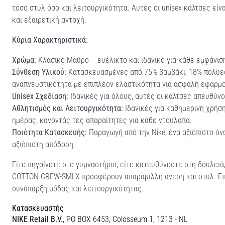
τόσο στυλ όσο και λειτουργικότητα. Αυτές οι unisex κάλτσες εί
και εξαιρετική αντοχή.
Κύρια Χαρακτηριστικά:
Χρώμα:
Κλασικό Μαύρο – ευέλικτο και ιδανικό για κάθε εμφάνισ
Σύνθεση Υλικού:
Κατασκευασμένες από 75% βαμβάκι, 18% πολυεσ
αναπνευστικότητα με επιπλέον ελαστικότητα για ασφαλή εφαρμο
Unisex Σχεδίαση:
Ιδανικές για όλους, αυτές οι κάλτσες απευθύνο
Αθλητισμός και Λειτουργικότητα:
Ιδανικές για καθημερινή χρήση
ημέρας, κάνοντάς τες απαραίτητες για κάθε ντουλάπα.
Ποιότητα Κατασκευής:
Παραγωγή από την Nike, ένα αξιόπιστο όν
αξιόπιστη απόδοση.
Είτε πηγαίνετε στο γυμναστήριο, είτε κατευθύνεστε στη δουλειά
COTTON CREW-SMLX προσφέρουν απαράμιλλη άνεση και στυλ. Επεν
συνύπαρξη μόδας και λειτουργικότητας.
Κατασκευαστής
NIKE Retail B.V.
, PO BOX 6453, Colosseum 1, 1213 - NL