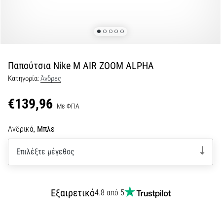
Shuttle
run
και
beep
test:
Παπούτσια Nike M AIR ZOOM ALPHA
Τι
Κατηγορία:
Άνδρες
είναι
και
€139,96
Με ΦΠΑ
πώς
εκτελούνται;
Ανδρικά,
Μπλε
Στην
πράξη,
Επιλέξτε μέγεθος
το
shuttle
run
δοκιμάζει
Εξαιρετικό
4.8 από 5
την
ταχύτητα,