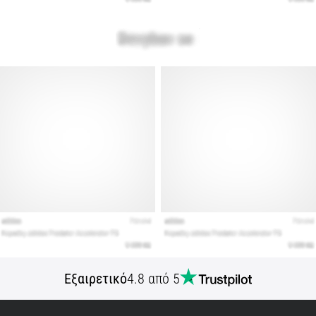
Εμφάνιση
όλων
των
άρθρων
Εξαιρετικό
4.8 από 5