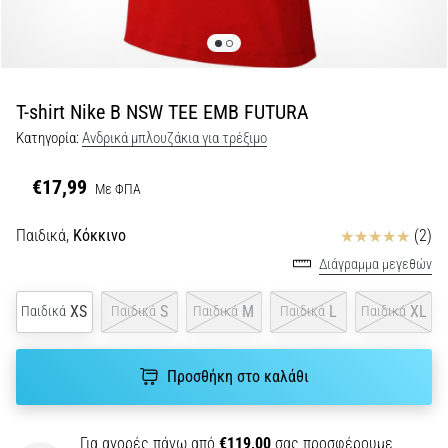
Shuttle
run
και
beep
T-shirt Nike B NSW TEE EMB FUTURA
test:
Κατηγορία:
Ανδρικά μπλουζάκια για τρέξιμο
Τι
είναι
€17,99
Με ΦΠΑ
και
πώς
Κριτικές
Παιδικά,
Κόκκινο
(2)
εκτελούνται;
Διάγραμμα μεγεθών
Στην
πράξη,
XS
S
M
L
XL
Παιδικά
Παιδικά
Παιδικά
Παιδικά
Παιδικά
το
shuttle
run
Προσθήκη στο καλάθι
δοκιμάζει
την
ταχύτητα,
Για αγορές πάνω από
€119,00
σας προσφέρουμε