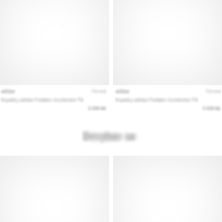
Εμφάνιση
όλων
των
άρθρων