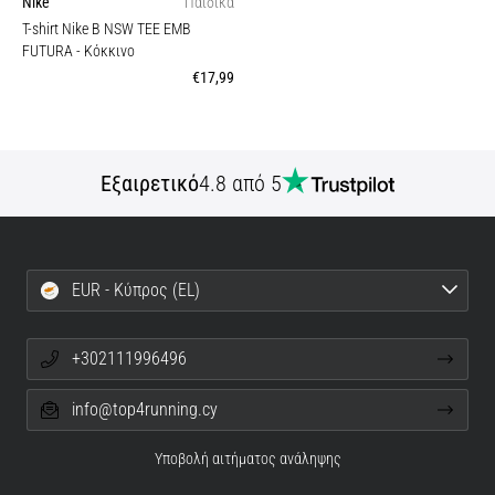
Nike
Παιδικά
T-shirt Nike B NSW TEE EMB
FUTURA
- Κόκκινο
€17,99
Εξαιρετικό
4.8 από 5
EUR - Κύπρος (EL)
+302111996496
info@top4running.cy
Υποβολή αιτήματος ανάληψης