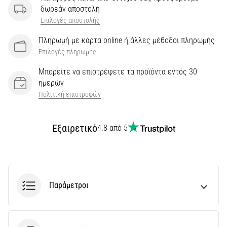
την
δωρεάν αποστολή
ευκιννησία
Επιλογές αποστολής
και
τις
Πληρωμή με κάρτα online ή άλλες μέθοδοι πληρωμής
αλλαγές
Επιλογές πληρωμής
κατεύθυνσης.
Πώς
Μπορείτε να επιστρέψετε τα προϊόντα εντός 30
εκτελείται
ημερών
σωστά,
Πολιτική επιστροφών
…
Εξαιρετικό
4.8 από 5
6. 8. 2026
•
29 λεπτά ανάγνωσης
Γόνατο
του
Παράμετροι
Δρομέα:
Αίτια,
Αντιμετώπιση