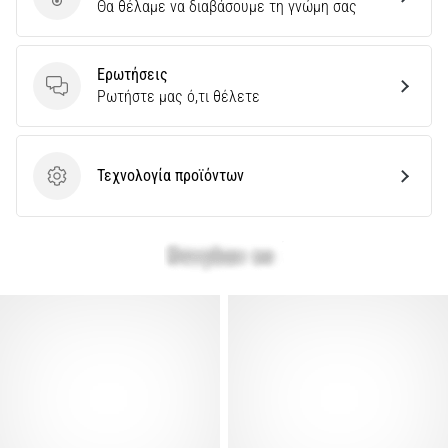
Στείλτε κριτική για το προϊόν
Θα θέλαμε να διαβάσουμε τη γνώμη σας
αλήθεια;
Μάθετε
σε
Ερωτήσεις
τι
Ερωτήσεις
Ρωτήστε μας ό,τι θέλετε
συνίσταται…
Εμφάνιση
Τεχνολογία προϊόντων
Τεχνολογία προϊόντων
όλων
των
άρθρων