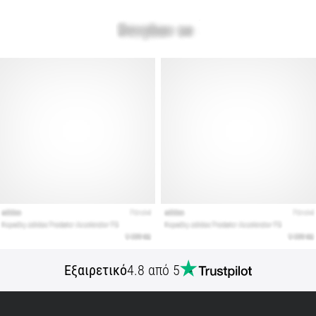
Εμφάνιση
όλων
των
άρθρων
Εξαιρετικό
4.8 από 5