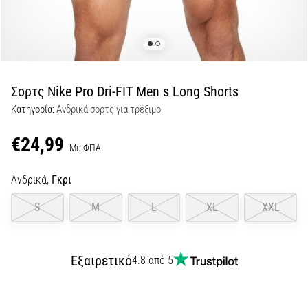
τη
διάρκεια
και
μετά
το
Σορτς Nike Pro Dri-FIT Men s Long Shorts
τρέξιμο
Κατηγορία:
Ανδρικά σορτς για τρέξιμο
Ο
πόνος
€24,99
στο
Με ΦΠΑ
γόνατο
θα
Ανδρικά,
Γκρι
επηρεάσει
κάθε
S
M
L
XL
XXL
δρομέα
τουλάχιστον
μία
Εξαιρετικό
4.8 από 5
φορά
στη
ζωή