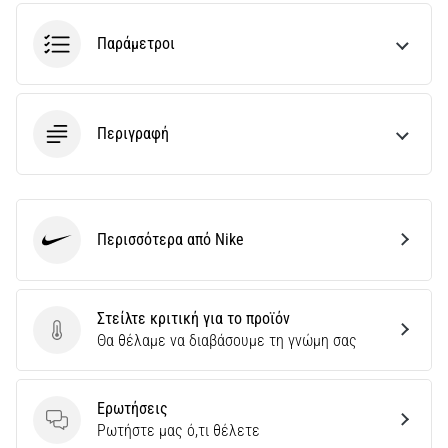
του,
είτε
Παράμετροι
πρόκειται
για
ερασιτέχνη
είτε
Περιγραφή
για…
5. 8. 2026
•
26 λεπτά ανάγνωσης
Περισσότερα από Nike
Nike
Πελματιαία
Απονευρωσίτιδα:
Συμπτώματα,
Στείλτε κριτική για το προϊόν
Στείλτε κριτική για το προϊόν
Αίτια
Θα θέλαμε να διαβάσουμε τη γνώμη σας
και
Αντιμετώπιση
Ερωτήσεις
Αντιμετωπίζετε
Ερωτήσεις
Ρωτήστε μας ό,τι θέλετε
οξύ