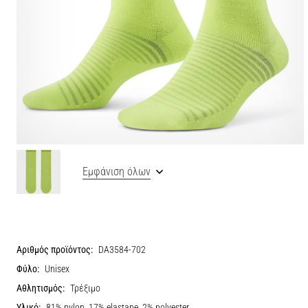
Εμφάνιση όλων
Αριθμός προϊόντος:
DA3584-702
Φύλο:
Unisex
Αθλητισμός:
Τρέξιμο
Υλικό:
81% nylon, 17% elastane, 2% polyester