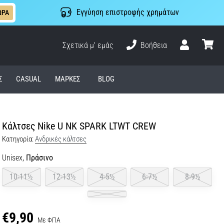
Εγγύηση επιστροφής χρημάτων
ΩΡΑ
Σχετικά μ' εμάς
Βοήθεια
Χρήστης
καλάθι
Σ
CASUAL
ΜΆΡΚΕΣ
BLOG
Κάλτσες Nike U NK SPARK LTWT CREW
Κατηγορία:
Ανδρικές κάλτσες
Unisex,
Πράσινο
10-11½
12-13½
4-5½
6-7½
8-9½
€9,90
Με ΦΠΑ