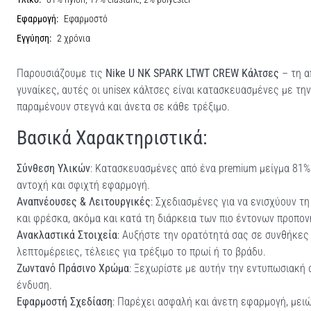
Εφαρμογή:
Εφαρμοστό
Εγγύηση:
2 χρόνια
Παρουσιάζουμε τις
Nike U NK SPARK LTWT CREW Κάλτσες
– τη α
γυναίκες, αυτές οι unisex κάλτσες είναι κατασκευασμένες με την
παραμένουν στεγνά και άνετα σε κάθε τρέξιμο.
Βασικά Χαρακτηριστικά:
Σύνθεση Υλικών
: Κατασκευασμένες από ένα premium μείγμα 81%
αντοχή και σφιχτή εφαρμογή.
Αναπνέουσες & Λειτουργικές
: Σχεδιασμένες για να ενισχύουν τ
και φρέσκα, ακόμα και κατά τη διάρκεια των πιο έντονων προπο
Ανακλαστικά Στοιχεία
: Αυξήστε την ορατότητά σας σε συνθήκε
λεπτομέρειες, τέλειες για τρέξιμο το πρωί ή το βράδυ.
Ζωντανό Πράσινο Χρώμα
: Ξεχωρίστε με αυτήν την εντυπωσιακή 
ένδυση.
Εφαρμοστή Σχεδίαση
: Παρέχει ασφαλή και άνετη εφαρμογή, μει