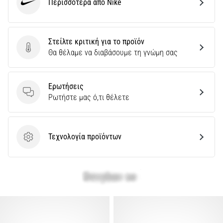
Περισσότερα από Nike
Nike
Πώς
Επηρεάζει
την
Στείλτε κριτική για το προϊόν
Dropping
Στείλτε κριτική για το προϊόν
Θα θέλαμε να διαβάσουμε τη γνώμη σας
Απόδοση
στο
Τρέξιμο;
Ερωτήσεις
Ερωτήσεις
Ρωτήστε μας ό,τι θέλετε
Λένε
ότι
η
υπεραναπλήρωση
Τεχνολογία προϊόντων
Τεχνολογία προϊόντων
υδατανθράκων
βελτιώνει
την
απόδοση
στην
αντοχή.
Είναι
όντως