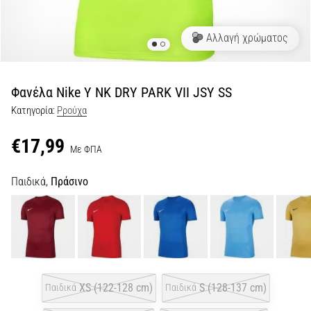
για…
Αλλαγή χρώματος
5. 8. 2026
•
26 λεπτά ανάγνωσης
Φανέλα Nike Y NK DRY PARK VII JSY SS
Πελματιαία
Κατηγορία:
Pρούχα
Απονευρωσίτιδα:
Συμπτώματα,
€17,99
Με ΦΠΑ
Αίτια
και
Παιδικά,
Πράσινο
Αντιμετώπιση
Αντιμετωπίζετε
οξύ
πόνο
στη
φτέρνα
κατά
XS (122-128 cm)
S (128-137 cm)
Παιδικά
Παιδικά
τη