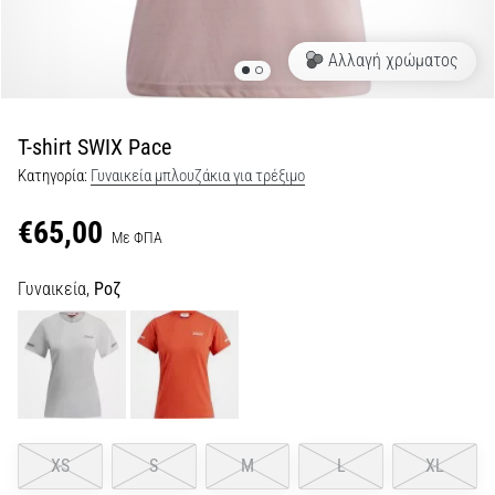
Shuttle
run
Αλλαγή χρώματος
και
beep
test:
T-shirt SWIX Pace
Τι
Κατηγορία:
Γυναικεία μπλουζάκια για τρέξιμο
είναι
και
€65,00
Με ΦΠΑ
πώς
εκτελούνται;
Γυναικεία,
Ροζ
Στην
πράξη,
το
shuttle
run
δοκιμάζει
την
XS
S
M
L
XL
ταχύτητα,