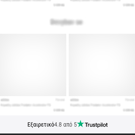
Εμφάνιση
όλων
των
άρθρων
Εξαιρετικό
4.8 από 5