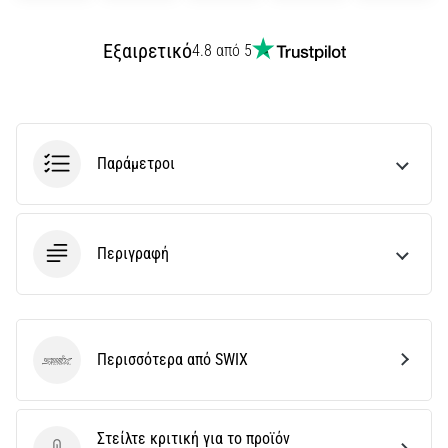
την
ευκιννησία
και
Εξαιρετικό
4.8 από 5
τις
αλλαγές
κατεύθυνσης.
Πώς
εκτελείται
Παράμετροι
σωστά,
…
Περιγραφή
6. 8. 2026
•
29 λεπτά ανάγνωσης
Γόνατο
του
Περισσότερα από SWIX
SWIX
Δρομέα:
Αίτια,
Αντιμετώπιση
Στείλτε κριτική για το προϊόν