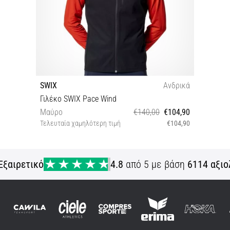
SWIX
Ανδρικά
Γιλέκο SWIX Pace Wind
Μαύρο
€140,00
€104,90
Τελευταία χαμηλότερη τιμή
€104,90
S L
Εξαιρετικό
4.8
από 5 με βάση
6114 αξιο