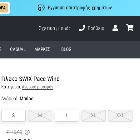
Εγγύηση επιστροφής χρημάτων
ΩΡΑ
Σχετικά μ' εμάς
Βοήθεια
Χρήστης
καλάθι
Σ
CASUAL
ΜΆΡΚΕΣ
BLOG
Γιλέκο SWIX Pace Wind
Κατηγορία:
Ανδρικά μπουφάν
Ανδρικά,
Μαύρο
S
M
L
XL
XXL
€140,00