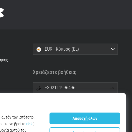
EUR - Κύπρος (EL)
ρησης
Χρειάζεστε βοήθεια;
+302111996496
info@top4running.cy