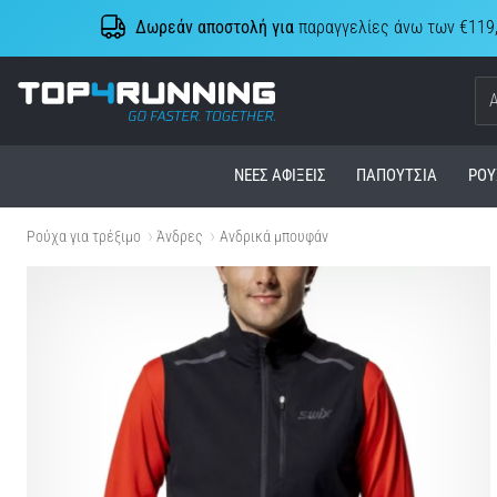
Δωρεάν αποστολή για
παραγγελίες άνω των €119
Top4Running.cy
ΝΈΕΣ ΑΦΊΞΕΙΣ
ΠΑΠΟΎΤΣΙΑ
ΡΟΎ
Ρούχα για τρέξιμο
Άνδρες
Ανδρικά μπουφάν