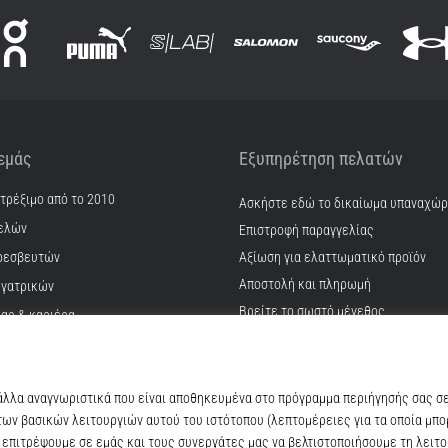
 εμάς
Εξυπηρέτηση πελατών
 τρέξιμο από το 2010
Ασκήστε εδώ το δικαίωμα υπαναχώ
ελών
Επιστροφή παραγγελίας
ρεσβευτών
Αξίωση για ελαττωματικό προϊόν
Αποστολή και πληρωμή
γατρικών
Βρείτε το σωστό μέγεθος
ίας & καριέρα
Επικοινωνία
kie
Συχνές ερωτήσεις
ϋποθέσεις
Πολιτική απορρήτου