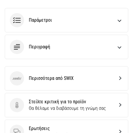
την
ευκιννησία
και
Παράμετροι
τις
αλλαγές
κατεύθυνσης.
Πώς
Περιγραφή
εκτελείται
σωστά,
…
6. 8. 2026
Περισσότερα από SWIX
SWIX
•
29 λεπτά ανάγνωσης
Γόνατο
Στείλτε κριτική για το προϊόν
του
Στείλτε κριτική για το προϊόν
Θα θέλαμε να διαβάσουμε τη γνώμη σας
Δρομέα:
Αίτια,
Αντιμετώπιση
Ερωτήσεις