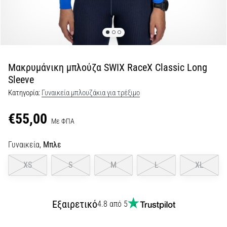
Shuttle
run
και
beep
test:
Μακρυμάνικη μπλούζα SWIX RaceX Classic Long
Τι
Sleeve
είναι
Κατηγορία:
Γυναικεία μπλουζάκια για τρέξιμο
και
πώς
€55,00
Με ΦΠΑ
εκτελούνται;
Στην
Γυναικεία,
Μπλε
πράξη,
το
XS
S
M
L
XL
shuttle
run
δοκιμάζει
Εξαιρετικό
4.8 από 5
την
ταχύτητα,