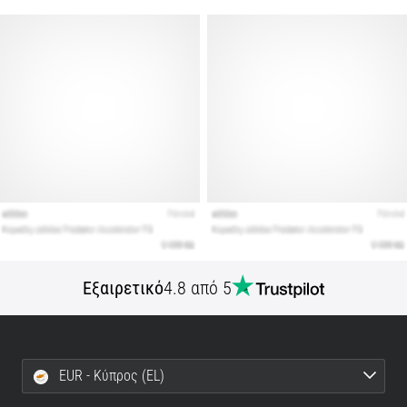
Εμφάνιση
όλων
των
άρθρων
Εξαιρετικό
4.8 από 5
EUR - Κύπρος (EL)