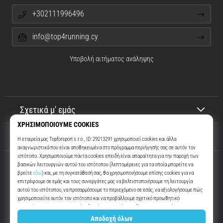
+302111996496
info@top4running.cy
Υποβολή αιτήματος ανάληψης
Σχετικά μ' εμάς
Εξυπηρέτηση πελατών
Top4Running.cy
Περισσότερα από 16 χρόνια σας παρακινούμε να βγείτε έξω και να
τρέξετε. Πιο γρήγορα. Μαζί μας. Κάθε μέρα.