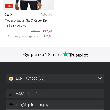
-33%
SWIX
Ανδρικά
Φούτερ-Jacket SWIX RaceX Dry
half zip
- Λευκό
€75,00
€37,90
Τελευταία χαμηλότερη τιμή
€56,90
Εξαιρετικό
4.8 από 5
EUR - Κύπρος (EL)
+302111996496
info@top4running.cy