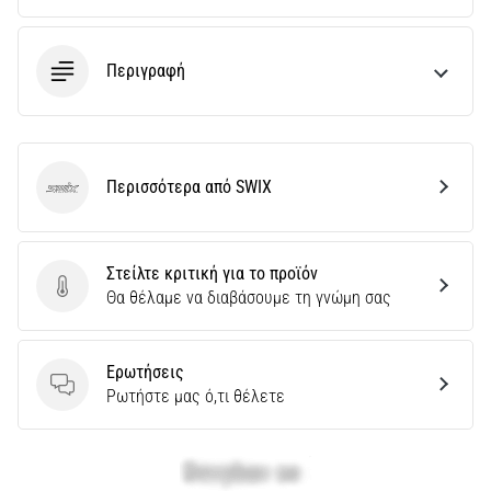
πόνο
στη
φτέρνα
Περιγραφή
κατά
τη
διάρκεια
ή
Περισσότερα από SWIX
μετά
SWIX
το
τρέξιμο;
Μία
Στείλτε κριτική για το προϊόν
από
Στείλτε κριτική για το προϊόν
Θα θέλαμε να διαβάσουμε τη γνώμη σας
τις
πιο
συχνές
Ερωτήσεις
αιτίες
Ερωτήσεις
Ρωτήστε μας ό,τι θέλετε
είναι
η
πελματιαία…