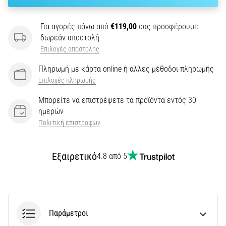
του,
είτε
πρόκειται
Για αγορές πάνω από
€119,00
σας προσφέρουμε
για
δωρεάν αποστολή
ερασιτέχνη
Επιλογές αποστολής
είτε
για…
Πληρωμή με κάρτα online ή άλλες μέθοδοι πληρωμής
Επιλογές πληρωμής
5. 8. 2026
Μπορείτε να επιστρέψετε τα προϊόντα εντός 30
•
ημερών
26 λεπτά ανάγνωσης
Πολιτική επιστροφών
Πελματιαία
Απονευρωσίτιδα:
Εξαιρετικό
4.8 από 5
Συμπτώματα,
Αίτια
και
Αντιμετώπιση
Αντιμετωπίζετε
Παράμετροι
οξύ