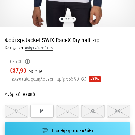
τη
διάρκεια
και
μετά
το
Φούτερ-Jacket SWIX RaceX Dry half zip
τρέξιμο
Κατηγορία:
Ανδρικά φούτερ
Ο
πόνος
€75,00
στο
€37,90
γόνατο
Με ΦΠΑ
θα
Τελευταία χαμηλότερη τιμή:
€56,90
-33%
επηρεάσει
κάθε
Ανδρικά,
Λευκό
δρομέα
τουλάχιστον
μία
S
M
L
XL
XXL
φορά
στη
ζωή
Προσθήκη στο καλάθι