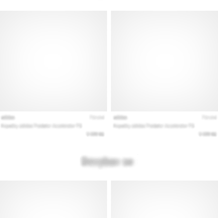
Εμφάνιση
όλων
των
άρθρων