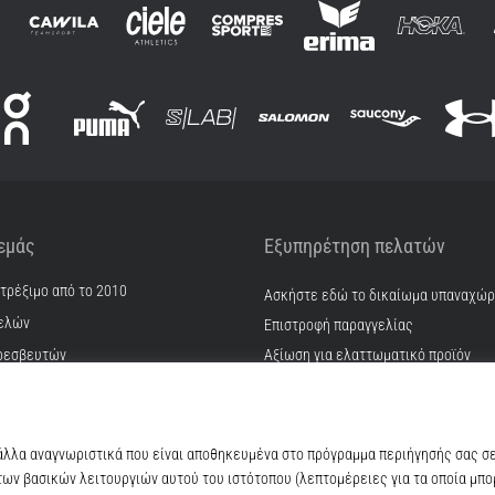
 εμάς
Εξυπηρέτηση πελατών
 τρέξιμο από το 2010
Ασκήστε εδώ το δικαίωμα υπαναχώ
ελών
Επιστροφή παραγγελίας
ρεσβευτών
Αξίωση για ελαττωματικό προϊόν
Αποστολή και πληρωμή
γατρικών
Βρείτε το σωστό μέγεθος
ίας & καριέρα
Επικοινωνία
kie
Συχνές ερωτήσεις
ϋποθέσεις