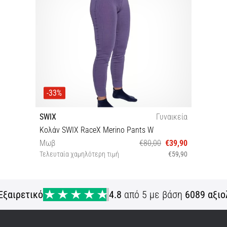
-33%
SWIX
Γυναικεία
Κολάν SWIX RaceX Merino Pants W
Μωβ
€80,00
€39,90
Τελευταία χαμηλότερη τιμή
€59,90
S
Εξαιρετικό
4.8
από 5 με βάση
6089 αξιο