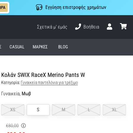
Εγγύηση επιστροφής χρημάτων
ΩΡΑ
Σχετικά μ' εμάς
Βοήθεια
Χρήστης
καλάθι
Σ
CASUAL
ΜΆΡΚΕΣ
BLOG
Κολάν SWIX RaceX Merino Pants W
Κατηγορία:
Γυναικεία παντελόνια για τρέξιμο
Γυναικεία,
Μωβ
XS
S
M
L
XL
€80,00