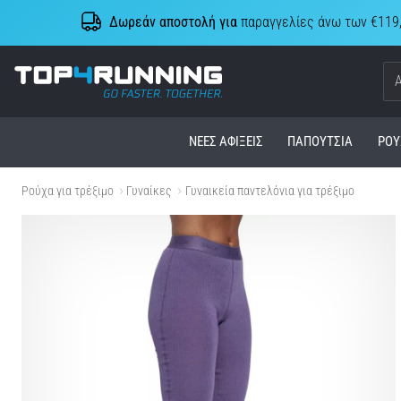
Δωρεάν αποστολή για
παραγγελίες άνω των €119
Top4Running.cy
ΝΈΕΣ ΑΦΊΞΕΙΣ
ΠΑΠΟΎΤΣΙΑ
ΡΟΎ
Ρούχα για τρέξιμο
Γυναίκες
Γυναικεία παντελόνια για τρέξιμο