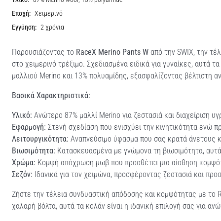
Εποχή:
Χειμερινό
Εγγύηση:
2 χρόνια
Παρουσιάζοντας το
RaceX Merino Pants W
από την SWIX, την τέλ
στο χειμερινό τρέξιμο. Σχεδιασμένα ειδικά για γυναίκες, αυτά 
μαλλιού Merino και 13% πολυαμίδης, εξασφαλίζοντας βέλτιστη αν
Βασικά Χαρακτηριστικά:
Υλικό:
Ανώτερο 87% μαλλί Merino για ζεστασιά και διαχείριση υγ
Εφαρμογή:
Στενή σχεδίαση που ενισχύει την κινητικότητα ενώ π
Λειτουργικότητα:
Αναπνεύσιμο ύφασμα που σας κρατά άνετους κ
Βιωσιμότητα:
Κατασκευασμένα με γνώμονα τη βιωσιμότητα, αυτά 
Χρώμα:
Κομψή απόχρωση μωβ που προσθέτει μια αίσθηση κομψότ
Σεζόν:
Ιδανικά για τον χειμώνα, προσφέροντας ζεστασιά και προσ
Ζήστε την τέλεια συνδυαστική απόδοσης και κομψότητας με το Ra
χαλαρή βόλτα, αυτά τα κολάν είναι η ιδανική επιλογή σας για αν