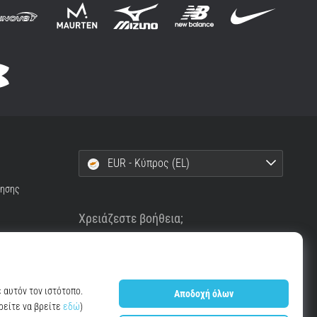
EUR - Κύπρος (EL)
ρησης
Χρειάζεστε βοήθεια;
+302111996496
info@top4running.cy