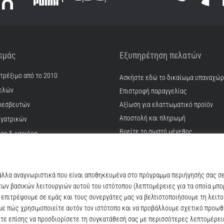
 εμάς
Εξυπηρέτηση πελατών
 τρέξιμο από το 2010
Ασκήστε εδώ το δικαίωμα υπαναχώ
ελών
Επιστροφή παραγγελίας
ρεσβευτών
Αξίωση για ελαττωματικό προϊόν
Αποστολή και πληρωμή
γατρικών
Βρείτε το σωστό μέγεθος
ίας & καριέρα
Επικοινωνία
kie
Συχνές ερωτήσεις
ϋποθέσεις
Πολιτική απορρήτου
© 2010 – 2026
Top4Running.cy