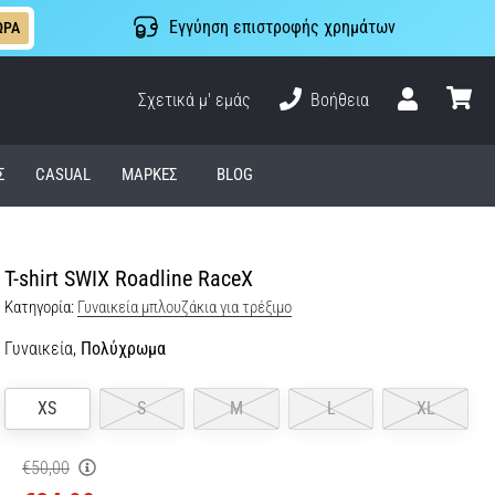
Εγγύηση επιστροφής χρημάτων
ΩΡΑ
Σχετικά μ' εμάς
Βοήθεια
Χρήστης
καλάθι
Σ
CASUAL
ΜΆΡΚΕΣ
BLOG
T-shirt SWIX Roadline RaceX
Κατηγορία:
Γυναικεία μπλουζάκια για τρέξιμο
Γυναικεία,
Πολύχρωμα
XS
S
M
L
XL
€50,00