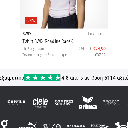
-34%
SWIX
Γυναικεία
T-shirt SWIX Roadline RaceX
Πολύχρωμα
€50,00
€24,90
Τελευταία χαμηλότερη τιμή
€37,90
XS
Εξαιρετικό
4.8
από 5 με βάση
6114 αξιο