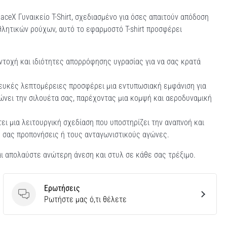
aceX Γυναικείο T-Shirt, σχεδιασμένο για όσες απαιτούν απόδοση
θλητικών ρούχων, αυτό το εφαρμοστό T-shirt προσφέρει
οχή και ιδιότητες απορρόφησης υγρασίας για να σας κρατά
ευκές λεπτομέρειες προσφέρει μια εντυπωσιακή εμφάνιση για
νει την σιλουέτα σας, παρέχοντας μια κομψή και αεροδυναμική
τει μια λειτουργική σχεδίαση που υποστηρίζει την αναπνοή και
ές σας προπονήσεις ή τους ανταγωνιστικούς αγώνες.
και απολαύστε ανώτερη άνεση και στυλ σε κάθε σας τρέξιμο.
Ερωτήσεις
Ερωτήσεις
Ρωτήστε μας ό,τι θέλετε