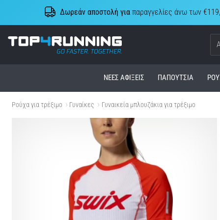
Δωρεάν αποστολή για
παραγγελίες άνω των €119
Top4Running.cy
ΝΈΕΣ ΑΦΊΞΕΙΣ
ΠΑΠΟΎΤΣΙΑ
ΡΟΎ
Ρούχα για τρέξιμο
Γυναίκες
Γυναικεία μπλουζάκια για τρέξιμο