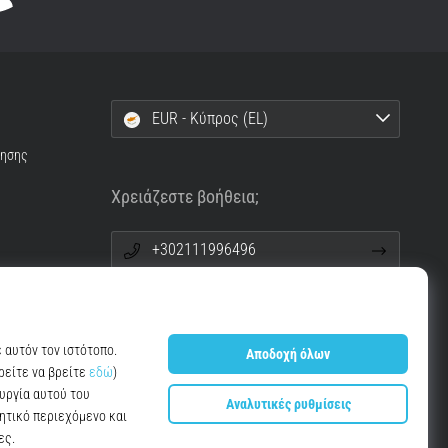
EUR - Κύπρος (EL)
ρησης
Χρειάζεστε βοήθεια;
+302111996496
info@top4running.cy