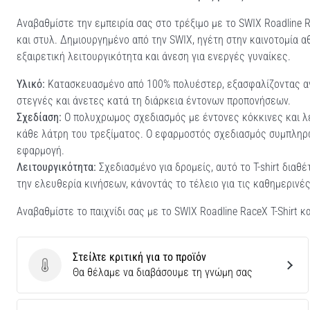
Αναβαθμίστε την εμπειρία σας στο τρέξιμο με το SWIX Roadline R
και στυλ. Δημιουργημένο από την SWIX, ηγέτη στην καινοτομία α
εξαιρετική λειτουργικότητα και άνεση για ενεργές γυναίκες.
Υλικό:
Κατασκευασμένο από 100% πολυέστερ, εξασφαλίζοντας αντ
στεγνές και άνετες κατά τη διάρκεια έντονων προπονήσεων.
Σχεδίαση:
Ο πολυχρωμος σχεδιασμός με έντονες κόκκινες και λ
κάθε λάτρη του τρεξίματος. Ο εφαρμοστός σχεδιασμός συμπληρώ
εφαρμογή.
Λειτουργικότητα:
Σχεδιασμένο για δρομείς, αυτό το T-shirt διαθέ
την ελευθερία κινήσεων, κάνοντάς το τέλειο για τις καθημεριν
Αναβαθμίστε το παιχνίδι σας με το SWIX Roadline RaceX T-Shirt 
Στείλτε κριτική για το προϊόν
Στείλτε κριτική για το προϊόν
Θα θέλαμε να διαβάσουμε τη γνώμη σας