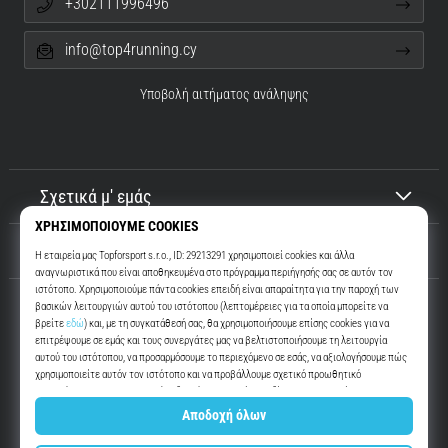
+302111996496
info@top4running.cy
Υποβολή αιτήματος ανάληψης
Σχετικά μ' εμάς
Εξυπηρέτηση πελατών
Top4Running.cy
Περισσότερα από 16 χρόνια σας παρακινούμε να βγείτε έξω και να
τρέξετε. Πιο γρήγορα. Μαζί μας. Κάθε μέρα.