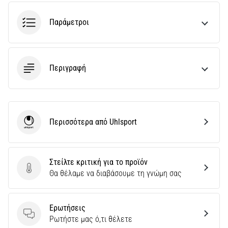
την
ευκιννησία
Παράμετροι
και
τις
αλλαγές
κατεύθυνσης.
Περιγραφή
Πώς
εκτελείται
σωστά,
…
Περισσότερα από Uhlsport
Uhlsport
6. 8. 2026
•
29 λεπτά ανάγνωσης
Στείλτε κριτική για το προϊόν
Γόνατο
Στείλτε κριτική για το προϊόν
Θα θέλαμε να διαβάσουμε τη γνώμη σας
του
Δρομέα:
Αίτια,
Ερωτήσεις
Ερωτήσεις
Αντιμετώπιση
Ρωτήστε μας ό,τι θέλετε