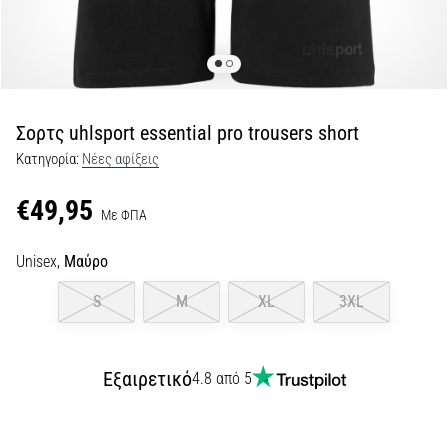
Shuttle
run
και
beep
test:
Σορτς uhlsport essential pro trousers short
Τι
Κατηγορία:
Νέες αφίξεις
είναι
και
€49,95
Με ΦΠΑ
πώς
εκτελούνται;
Unisex,
Μαύρο
Στην
πράξη,
S
M
XL
3XL
το
shuttle
run
Εξαιρετικό
4.8 από 5
δοκιμάζει
την
ταχύτητα,