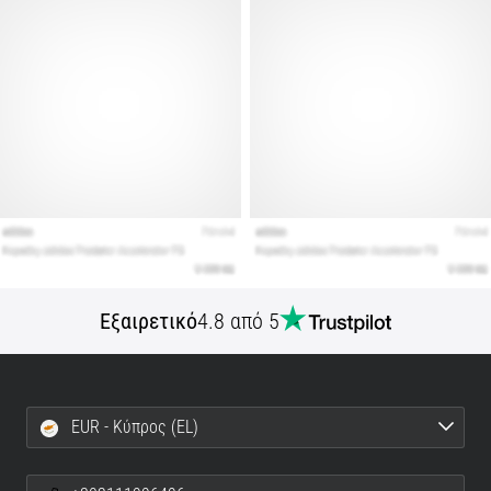
Εμφάνιση
όλων
των
άρθρων
Εξαιρετικό
4.8 από 5
EUR - Κύπρος (EL)