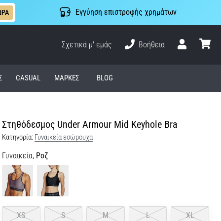
Εγγύηση επιστροφής χρημάτων
ΩΡΑ
Σχετικά μ' εμάς
Βοήθεια
Χρήστης
καλάθι
Σ
CASUAL
ΜΆΡΚΕΣ
BLOG
Στηθόδεσμος Under Armour Mid Keyhole Bra
Κατηγορία:
Γυναικεία εσώρουχα
Γυναικεία,
Ροζ
XS
S
M
L
XL