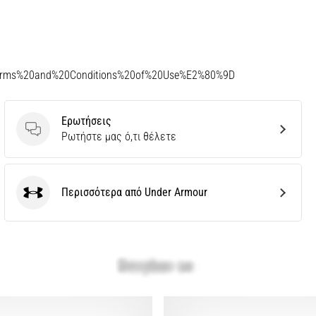
Terms%20and%20Conditions%20of%20Use%E2%80%9D
Ερωτήσεις
Ερωτήσεις
Ρωτήστε μας ό,τι θέλετε
Περισσότερα από Under Armour
Under Armour