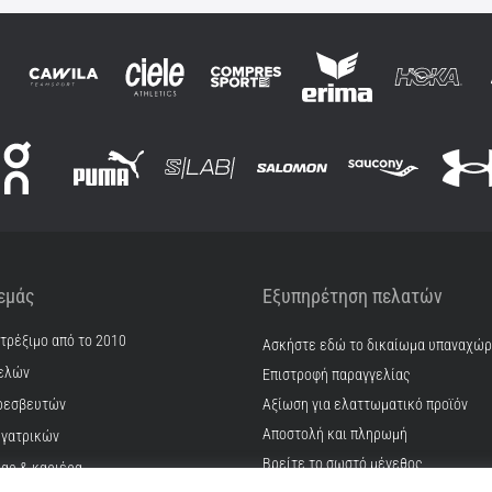
 εμάς
Εξυπηρέτηση πελατών
 τρέξιμο από το 2010
Ασκήστε εδώ το δικαίωμα υπαναχώ
ελών
Επιστροφή παραγγελίας
ρεσβευτών
Αξίωση για ελαττωματικό προϊόν
Αποστολή και πληρωμή
γατρικών
Βρείτε το σωστό μέγεθος
ίας & καριέρα