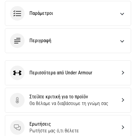
την
ευκιννησία
Παράμετροι
και
τις
αλλαγές
κατεύθυνσης.
Περιγραφή
Πώς
εκτελείται
σωστά,
…
Περισσότερα από Under Armour
Under Armour
6. 8. 2026
•
29 λεπτά ανάγνωσης
Στείλτε κριτική για το προϊόν
Γόνατο
Στείλτε κριτική για το προϊόν
Θα θέλαμε να διαβάσουμε τη γνώμη σας
του
Δρομέα:
Αίτια,
Ερωτήσεις
Ερωτήσεις
Αντιμετώπιση
Ρωτήστε μας ό,τι θέλετε