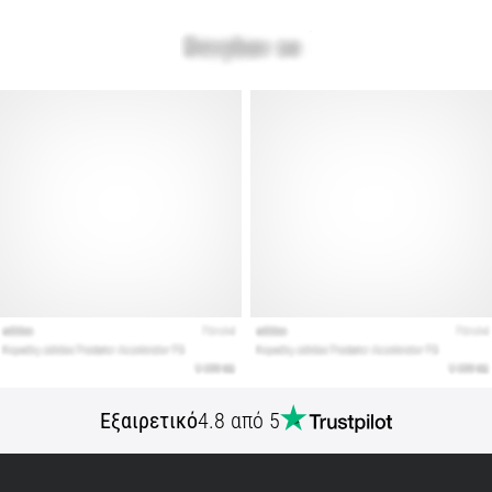
Εμφάνιση
όλων
των
άρθρων
Εξαιρετικό
4.8 από 5