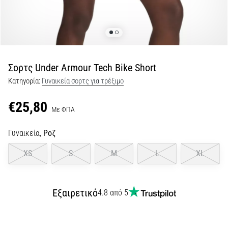
Shuttle
run
και
beep
test:
Σορτς Under Armour Tech Bike Short
Τι
Κατηγορία:
Γυναικεία σορτς για τρέξιμο
είναι
και
€25,80
Με ΦΠΑ
πώς
εκτελούνται;
Γυναικεία,
Ροζ
Στην
πράξη,
XS
S
M
L
XL
το
shuttle
run
Εξαιρετικό
4.8 από 5
δοκιμάζει
την
ταχύτητα,